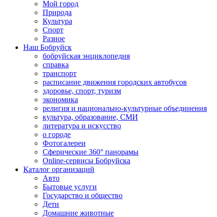
Мой город
Природа
Культура
Спорт
Разное
Наш Бобруйск
бобруйская энциклопедия
справка
транспорт
расписание движения городских автобусов
здоровье, спорт, туризм
экономика
религия и национально-культурные объединения
культура, образование, СМИ
литература и искусство
о городе
Фотогалереи
Сферические 360° панорамы
Online-сервисы Бобруйска
Каталог организаций
Авто
Бытовые услуги
Государство и общество
Дети
Домашние животные