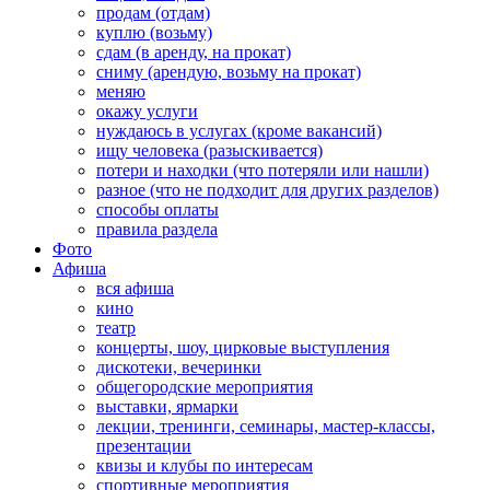
продам (отдам)
куплю (возьму)
сдам (в аренду, на прокат)
сниму (арендую, возьму на прокат)
меняю
окажу услуги
нуждаюсь в услугах (кроме вакансий)
ищу человека (разыскивается)
потери и находки (что потеряли или нашли)
разное (что не подходит для других разделов)
способы оплаты
правила раздела
Фото
Афиша
вся афиша
кино
театр
концерты, шоу, цирковые выступления
дискотеки, вечеринки
общегородские мероприятия
выставки, ярмарки
лекции, тренинги, семинары, мастер-классы,
презентации
квизы и клубы по интересам
спортивные мероприятия