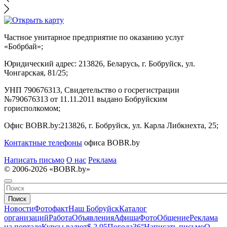
Частное унитарное предприятие по оказанию услуг
«Бобрбай»;
Юридический адрес:
213826, Беларусь, г. Бобруйск, ул.
Чонгарская, 81/25;
УНП 790676313, Свидетельство о госрегистрации
№790676313 от 11.11.2011 выдано Бобруйским
горисполкомом;
Офис BOBR.by:
213826, г. Бобруйск, ул. Карла Либкнехта, 25;
Контактные телефоны
офиса BOBR.by
Написать письмо
О нас
Реклама
© 2006-2026 «BOBR.by»
Поиск
Новости
Фотофакт
Наш Бобруйск
Каталог
организаций
Работа
Объявления
Афиша
Фото
Общение
Реклама
на портале
Курсы валют
$ 2.95
Погода
36°
Написать письмо
О