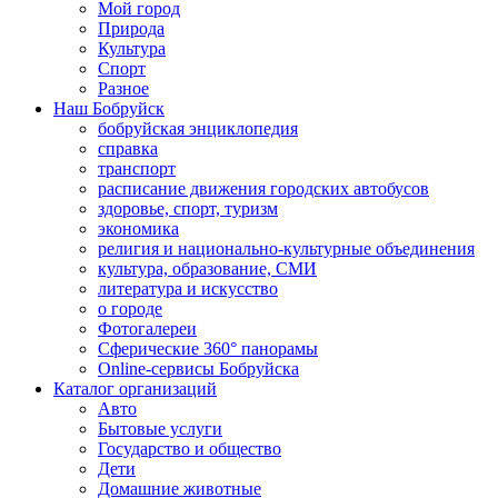
Мой город
Природа
Культура
Спорт
Разное
Наш Бобруйск
бобруйская энциклопедия
справка
транспорт
расписание движения городских автобусов
здоровье, спорт, туризм
экономика
религия и национально-культурные объединения
культура, образование, СМИ
литература и искусство
о городе
Фотогалереи
Сферические 360° панорамы
Online-сервисы Бобруйска
Каталог организаций
Авто
Бытовые услуги
Государство и общество
Дети
Домашние животные