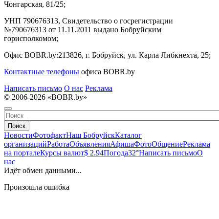
Чонгарская, 81/25;
УНП 790676313, Свидетельство о госрегистрации
№790676313 от 11.11.2011 выдано Бобруйским
горисполкомом;
Офис BOBR.by:
213826, г. Бобруйск, ул. Карла Либкнехта, 25;
Контактные телефоны
офиса BOBR.by
Написать письмо
О нас
Реклама
© 2006-2026 «BOBR.by»
Поиск
Новости
Фотофакт
Наш Бобруйск
Каталог
организаций
Работа
Объявления
Афиша
Фото
Общение
Реклама
на портале
Курсы валют
$ 2.94
Погода
32°
Написать письмо
О
нас
Идёт обмен данными...
Произошла ошибка