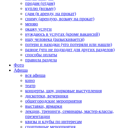
продам (отдам)
куплю (возьму)
сдам (в аренду, на прокат)
сниму (арендую, возьму на прокат)
меняю
окажу услуги
нуждаюсь в услугах (кроме вакансий)
ищу человека (разыскивается)
потери и находки (что потеряли или нашли)
разное (что не подходит для других разделов)
способы оплаты
правила раздела
Фото
Афиша
вся афиша
кино
театр
концерты, шоу, цирковые выступления
дискотеки, вечеринки
общегородские мероприятия
выставки, ярмарки
лекции, тренинги, семинары, мастер-классы,
презентации
квизы и клубы по интересам
спортивные мероприятия