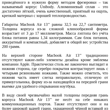
приведённого в нужную форму методом фрезеровки – так
называемый корпус Unibody. Алюминиевый сплав – это
достаточно лёгкий, очень качественный, приятный на ощупь,
крепкий материал с хорошей теплопроводностью.
Габариты Macbook Air 13’’ равны 32,5 на 22,7 сантиметра.
Толщина корпуса из-за сложной клинообразной формы
возрастает от 3 до 17 миллиметров. Масса лэптопа без учёта
блока питания равна 1,34 килограммам. Сам блок питания,
аккуратный и компактный, добавляет в общий вес устройства
200 грамм.
На верхней стороне Macbook Air 13’’ традиционно
отсутствуют какие-либо элементы дизайна кроме эмблемы
компании Apple. Практически столь же лаконично выглядит и
нижняя сторона, где серебро покрытия контрастирует лишь с
четырьмя резиновыми ножками. Также можно отметить, что
нижняя часть имеет слегка неправильную, отличную от
прямоугольника, форму из-за находящейся на передней грани
выемке для удобного открывания ноутбука.
В виду своей чрезвычайно малой толщины передняя грань
корпуса Macbook Air 13’’ не несёт на себе никаких
коммуникационных портов. Также отсутствуют они и на
более широкой задней грани, украшенной чёрной вставкой из