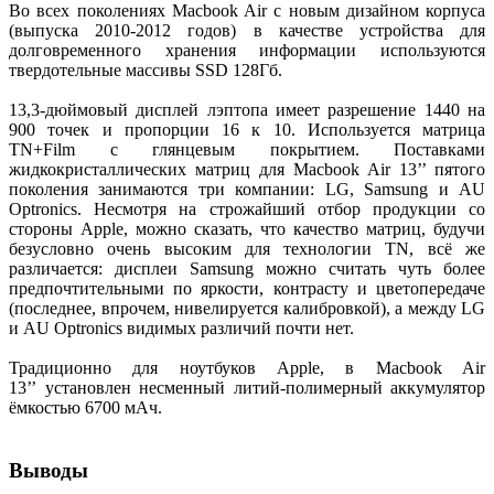
Во всех поколениях Macbook Air с новым дизайном корпуса
(выпуска 2010-2012 годов) в качестве устройства для
долговременного хранения информации используются
твердотельные массивы SSD 128Гб.
13,3-дюймовый дисплей лэптопа имеет разрешение 1440 на
900 точек и пропорции 16 к 10. Используется матрица
TN+Film с глянцевым покрытием. Поставками
жидкокристаллических матриц для Macbook Air 13’’ пятого
поколения занимаются три компании: LG, Samsung и AU
Optronics. Несмотря на строжайший отбор продукции со
стороны Apple, можно сказать, что качество матриц, будучи
безусловно очень высоким для технологии TN, всё же
различается: дисплеи Samsung можно считать чуть более
предпочтительными по яркости, контрасту и цветопередаче
(последнее, впрочем, нивелируется калибровкой), а между LG
и AU Optronics видимых различий почти нет.
Традиционно для ноутбуков Apple, в Macbook Air
13’’ установлен несменный литий-полимерный аккумулятор
ёмкостью 6700 мАч.
Выводы