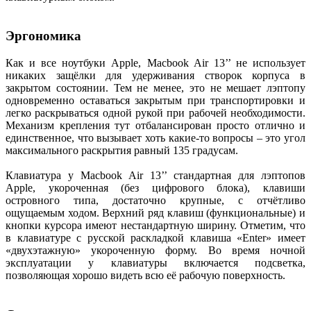
Эргономика
Как и все ноутбуки Apple, Macbook Air 13’’ не использует
никаких защёлки для удерживания створок корпуса в
закрытом состоянии. Тем не менее, это не мешает лэптопу
одновременно оставаться закрытым при транспортировки и
легко раскрываться одной рукой при рабочей необходимости.
Механизм крепления тут отбалансирован просто отлично и
единственное, что вызывает хоть какие-то вопросы – это угол
максимального раскрытия равный 135 градусам.
Клавиатура у Macbook Air 13’’ стандартная для лэптопов
Apple, укороченная (без цифрового блока), клавиши
островного типа, достаточно крупные, с отчётливо
ощущаемым ходом. Верхний ряд клавиш (функциональные) и
кнопки курсора имеют нестандартную ширину. Отметим, что
в клавиатуре с русской раскладкой клавиша «Enter» имеет
«двухэтажную» укороченную форму. Во время ночной
эксплуатации у клавиатуры включается подсветка,
позволяющая хорошо видеть всю её рабочую поверхность.