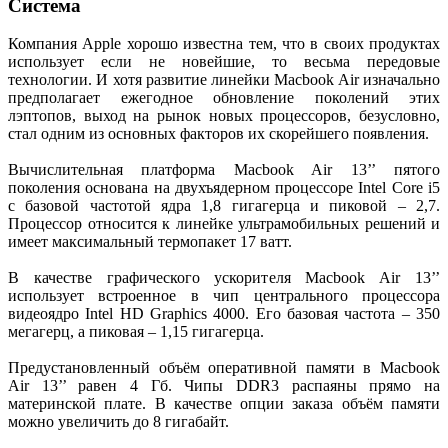
Система
Компания Apple хорошо известна тем, что в своих продуктах
использует если не новейшие, то весьма передовые
технологии. И хотя развитие линейки Macbook Air изначально
предполагает ежегодное обновление поколений этих
лэптопов, выход на рынок новых процессоров, безусловно,
стал одним из основных факторов их скорейшего появления.
Вычислительная платформа Macbook Air 13’’ пятого
поколения основана на двухъядерном процессоре Intel Core i5
с базовой частотой ядра 1,8 гигагерца и пиковой – 2,7.
Процессор относится к линейке ультрамобильных решений и
имеет максимальный термопакет 17 ватт.
В качестве графического ускорителя Macbook Air 13’’
использует встроенное в чип центрального процессора
видеоядро Intel HD Graphics 4000. Его базовая частота – 350
мегагерц, а пиковая – 1,15 гигагерца.
Предустановленный объём оперативной памяти в Macbook
Air 13’’ равен 4 Гб. Чипы DDR3 распаяны прямо на
материнской плате. В качестве опции заказа объём памяти
можно увеличить до 8 гигабайт.