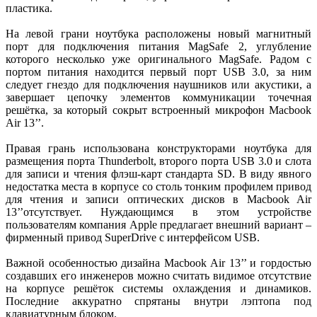
пластика.
На левой грани ноутбука расположены новый магнитный
порт для подключения питания MagSafe 2, углубление
которого несколько уже оригинального MagSafe. Радом с
портом питания находится первый порт USB 3.0, за ним
следует гнездо для подключения наушников или акустики, а
завершает цепочку элементов коммуникации точечная
решётка, за который сокрыт встроенный микрофон Macbook
Air 13’’.
Правая грань использована конструкторами ноутбука для
размещения порта Thunderbolt, второго порта USB 3.0 и слота
для записи и чтения флэш-карт стандарта SD. В виду явного
недостатка места в корпусе со столь тонким профилем привод
для чтения и записи оптических дисков в Macbook Air
13’’отсутствует. Нуждающимся в этом устройстве
пользователям компания Apple предлагает внешний вариант –
фирменный привод SuperDrive с интерфейсом USB.
Важной особенностью дизайна Macbook Air 13’’ и гордостью
создавших его инженеров можно считать видимое отсутствие
на корпусе решёток системы охлаждения и динамиков.
Последние аккуратно спрятаны внутри лэптопа под
клавиатурным блоком.