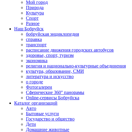
Мой город
Природа
Культура
Спорт
Разное
Наш Бобруйск
бобруйская энциклопедия
справка
транспорт
расписание движения городских автобусов
здоровье, спорт, туризм
экономика
религия и национально-культурные объединения
культура, образование, СМИ
литература и искусство
о городе
Фотогалереи
Сферические 360° панорамы
Online-сервисы Бобруйска
Каталог организаций
Авто
Бытовые услуги
Государство и общество
Дети
Домашние животные