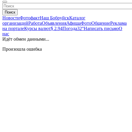
Поиск
Новости
Фотофакт
Наш Бобруйск
Каталог
организаций
Работа
Объявления
Афиша
Фото
Общение
Реклама
на портале
Курсы валют
$ 2.94
Погода
32°
Написать письмо
О
нас
Идёт обмен данными...
Произошла ошибка