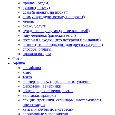
продам (отдам)
куплю (возьму)
сдам (в аренду, на прокат)
сниму (арендую, возьму на прокат)
меняю
окажу услуги
нуждаюсь в услугах (кроме вакансий)
ищу человека (разыскивается)
потери и находки (что потеряли или нашли)
разное (что не подходит для других разделов)
способы оплаты
правила раздела
Фото
Афиша
вся афиша
кино
театр
концерты, шоу, цирковые выступления
дискотеки, вечеринки
общегородские мероприятия
выставки, ярмарки
лекции, тренинги, семинары, мастер-классы,
презентации
квизы и клубы по интересам
спортивные мероприятия