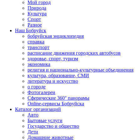
Мой город
Природа
Культура
Спорт
Разное
Наш Бобруйск
бобруйская энциклопедия
справка
транспорт
расписание движения городских автобусов
здоровье, спорт, туризм
экономика
религия и национально-культурные объединения
культура, образование, СМИ
литература и искусство
о городе
Фотогалереи
Сферические 360° панорамы
Online-сервисы Бобруйска
Каталог организаций
Авто
Бытовые услуги
Государство и общество
Дети
Домашние животные