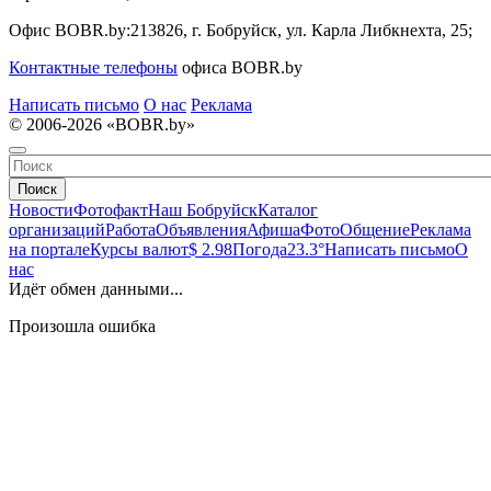
Офис BOBR.by:
213826, г. Бобруйск, ул. Карла Либкнехта, 25;
Контактные телефоны
офиса BOBR.by
Написать письмо
О нас
Реклама
© 2006-2026 «BOBR.by»
Поиск
Новости
Фотофакт
Наш Бобруйск
Каталог
организаций
Работа
Объявления
Афиша
Фото
Общение
Реклама
на портале
Курсы валют
$ 2.98
Погода
23.3°
Написать письмо
О
нас
Идёт обмен данными...
Произошла ошибка