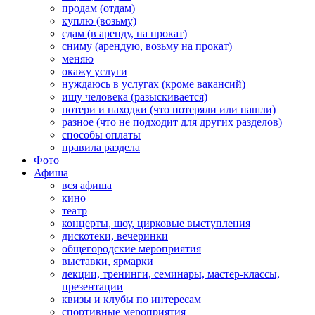
продам (отдам)
куплю (возьму)
сдам (в аренду, на прокат)
сниму (арендую, возьму на прокат)
меняю
окажу услуги
нуждаюсь в услугах (кроме вакансий)
ищу человека (разыскивается)
потери и находки (что потеряли или нашли)
разное (что не подходит для других разделов)
способы оплаты
правила раздела
Фото
Афиша
вся афиша
кино
театр
концерты, шоу, цирковые выступления
дискотеки, вечеринки
общегородские мероприятия
выставки, ярмарки
лекции, тренинги, семинары, мастер-классы,
презентации
квизы и клубы по интересам
спортивные мероприятия