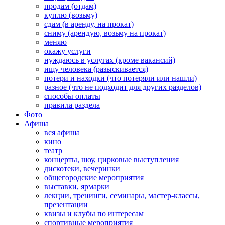
продам (отдам)
куплю (возьму)
сдам (в аренду, на прокат)
сниму (арендую, возьму на прокат)
меняю
окажу услуги
нуждаюсь в услугах (кроме вакансий)
ищу человека (разыскивается)
потери и находки (что потеряли или нашли)
разное (что не подходит для других разделов)
способы оплаты
правила раздела
Фото
Афиша
вся афиша
кино
театр
концерты, шоу, цирковые выступления
дискотеки, вечеринки
общегородские мероприятия
выставки, ярмарки
лекции, тренинги, семинары, мастер-классы,
презентации
квизы и клубы по интересам
спортивные мероприятия