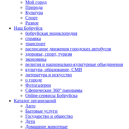
Мой город
Природа
Культура
Спорт
Разное
Наш Бобруйск
бобруйская энциклопедия
справка
транспорт
расписание движения городских автобусов
здоровье, спорт, туризм
экономика
религия и национально-культурные объединения
культура, образование, СМИ
литература и искусство
о городе
Фотогалереи
Сферические 360° панорамы
Online-сервисы Бобруйска
Каталог организаций
Авто
Бытовые услуги
Государство и общество
Дети
Домашние животные