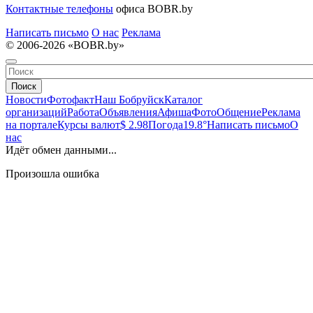
Контактные телефоны
офиса BOBR.by
Написать письмо
О нас
Реклама
© 2006-2026 «BOBR.by»
Поиск
Новости
Фотофакт
Наш Бобруйск
Каталог
организаций
Работа
Объявления
Афиша
Фото
Общение
Реклама
на портале
Курсы валют
$ 2.98
Погода
19.8°
Написать письмо
О
нас
Идёт обмен данными...
Произошла ошибка