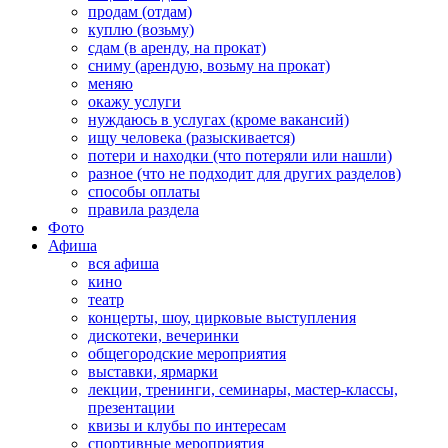
продам (отдам)
куплю (возьму)
сдам (в аренду, на прокат)
сниму (арендую, возьму на прокат)
меняю
окажу услуги
нуждаюсь в услугах (кроме вакансий)
ищу человека (разыскивается)
потери и находки (что потеряли или нашли)
разное (что не подходит для других разделов)
способы оплаты
правила раздела
Фото
Афиша
вся афиша
кино
театр
концерты, шоу, цирковые выступления
дискотеки, вечеринки
общегородские мероприятия
выставки, ярмарки
лекции, тренинги, семинары, мастер-классы,
презентации
квизы и клубы по интересам
спортивные мероприятия