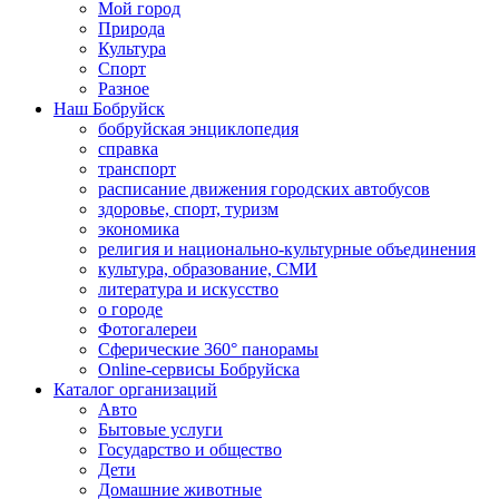
Мой город
Природа
Культура
Спорт
Разное
Наш Бобруйск
бобруйская энциклопедия
справка
транспорт
расписание движения городских автобусов
здоровье, спорт, туризм
экономика
религия и национально-культурные объединения
культура, образование, СМИ
литература и искусство
о городе
Фотогалереи
Сферические 360° панорамы
Online-сервисы Бобруйска
Каталог организаций
Авто
Бытовые услуги
Государство и общество
Дети
Домашние животные