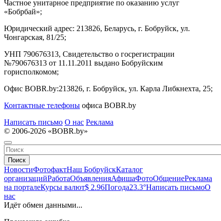
Частное унитарное предприятие по оказанию услуг
«Бобрбай»;
Юридический адрес:
213826, Беларусь, г. Бобруйск, ул.
Чонгарская, 81/25;
УНП 790676313, Свидетельство о госрегистрации
№790676313 от 11.11.2011 выдано Бобруйским
горисполкомом;
Офис BOBR.by:
213826, г. Бобруйск, ул. Карла Либкнехта, 25;
Контактные телефоны
офиса BOBR.by
Написать письмо
О нас
Реклама
© 2006-2026 «BOBR.by»
Поиск
Новости
Фотофакт
Наш Бобруйск
Каталог
организаций
Работа
Объявления
Афиша
Фото
Общение
Реклама
на портале
Курсы валют
$ 2.96
Погода
23.3°
Написать письмо
О
нас
Идёт обмен данными...