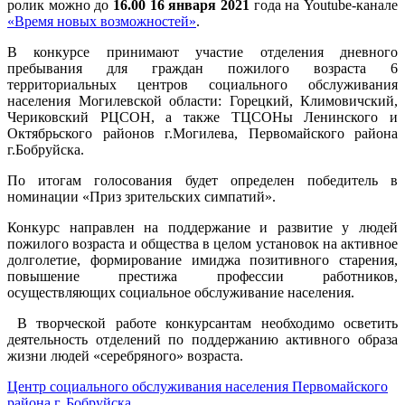
ролик можно до
16.00 16 января 2021
года на Youtube-канале
«Время новых возможностей»
.
В конкурсе принимают участие отделения дневного
пребывания для граждан пожилого возраста 6
территориальных центров социального обслуживания
населения Могилевской области: Горецкий, Климовичский,
Чериковский РЦСОН, а также ТЦСОНы Ленинского и
Октябрьского районов г.Могилева, Первомайского района
г.Бобруйска.
По итогам голосования будет определен победитель в
номинации «Приз зрительских симпатий».
Конкурс направлен на поддержание и развитие у людей
пожилого возраста и общества в целом установок на активное
долголетие, формирование имиджа позитивного старения,
повышение престижа профессии работников,
осуществляющих социальное обслуживание населения.
В творческой работе конкурсантам необходимо осветить
деятельность отделений по поддержанию активного образа
жизни людей «серебряного» возраста.
Центр социального обслуживания населения Первомайского
района г. Бобруйска