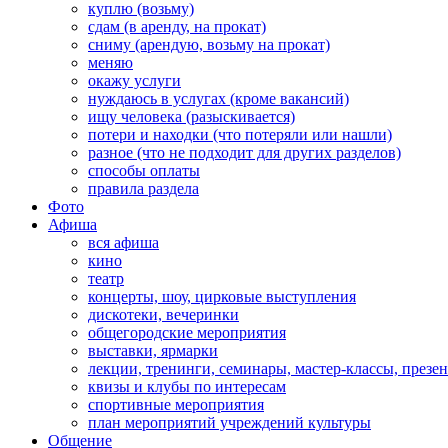
куплю (возьму)
сдам (в аренду, на прокат)
сниму (арендую, возьму на прокат)
меняю
окажу услуги
нуждаюсь в услугах (кроме вакансий)
ищу человека (разыскивается)
потери и находки (что потеряли или нашли)
разное (что не подходит для других разделов)
способы оплаты
правила раздела
Фото
Афиша
вся афиша
кино
театр
концерты, шоу, цирковые выступления
дискотеки, вечеринки
общегородские мероприятия
выставки, ярмарки
лекции, тренинги, семинары, мастер-классы, презе
квизы и клубы по интересам
спортивные мероприятия
план мероприятий учреждений культуры
Общение