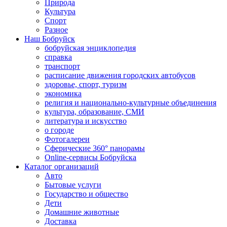
Природа
Культура
Спорт
Разное
Наш Бобруйск
бобруйская энциклопедия
справка
транспорт
расписание движения городских автобусов
здоровье, спорт, туризм
экономика
религия и национально-культурные объединения
культура, образование, СМИ
литература и искусство
о городе
Фотогалереи
Сферические 360° панорамы
Online-сервисы Бобруйска
Каталог организаций
Авто
Бытовые услуги
Государство и общество
Дети
Домашние животные
Доставка