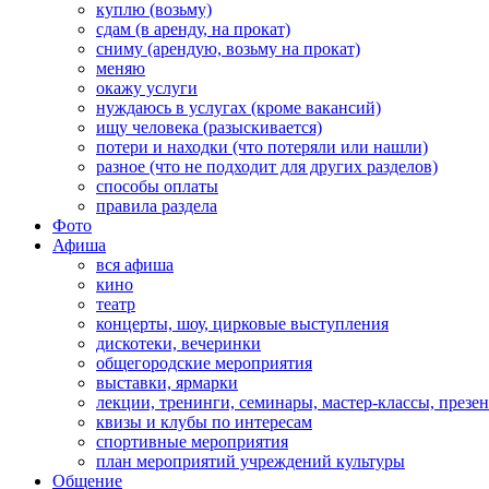
куплю (возьму)
сдам (в аренду, на прокат)
сниму (арендую, возьму на прокат)
меняю
окажу услуги
нуждаюсь в услугах (кроме вакансий)
ищу человека (разыскивается)
потери и находки (что потеряли или нашли)
разное (что не подходит для других разделов)
способы оплаты
правила раздела
Фото
Афиша
вся афиша
кино
театр
концерты, шоу, цирковые выступления
дискотеки, вечеринки
общегородские мероприятия
выставки, ярмарки
лекции, тренинги, семинары, мастер-классы, презе
квизы и клубы по интересам
спортивные мероприятия
план мероприятий учреждений культуры
Общение