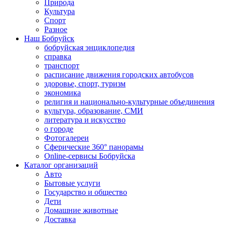
Природа
Культура
Спорт
Разное
Наш Бобруйск
бобруйская энциклопедия
справка
транспорт
расписание движения городских автобусов
здоровье, спорт, туризм
экономика
религия и национально-культурные объединения
культура, образование, СМИ
литература и искусство
о городе
Фотогалереи
Сферические 360° панорамы
Online-сервисы Бобруйска
Каталог организаций
Авто
Бытовые услуги
Государство и общество
Дети
Домашние животные
Доставка