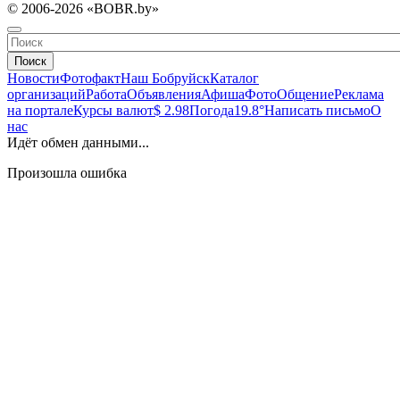
© 2006-2026 «BOBR.by»
Поиск
Новости
Фотофакт
Наш Бобруйск
Каталог
организаций
Работа
Объявления
Афиша
Фото
Общение
Реклама
на портале
Курсы валют
$ 2.98
Погода
19.8°
Написать письмо
О
нас
Идёт обмен данными...
Произошла ошибка