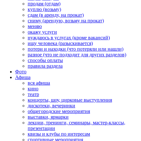
продам (отдам)
куплю (возьму)
сдам (в аренду, на прокат)
сниму (арендую, возьму на прокат)
меняю
окажу услуги
нуждаюсь в услугах (кроме вакансий)
ищу человека (разыскивается)
потери и находки (что потеряли или нашли)
разное (что не подходит для других разделов)
способы оплаты
правила раздела
Фото
Афиша
вся афиша
кино
театр
концерты, шоу, цирковые выступления
дискотеки, вечеринки
общегородские мероприятия
выставки, ярмарки
лекции, тренинги, семинары, мастер-классы,
презентации
квизы и клубы по интересам
спортивные мероприятия