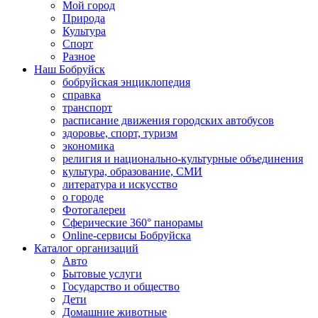
Мой город
Природа
Культура
Спорт
Разное
Наш Бобруйск
бобруйская энциклопедия
справка
транспорт
расписание движения городских автобусов
здоровье, спорт, туризм
экономика
религия и национально-культурные объединения
культура, образование, СМИ
литература и искусство
о городе
Фотогалереи
Сферические 360° панорамы
Online-сервисы Бобруйска
Каталог организаций
Авто
Бытовые услуги
Государство и общество
Дети
Домашние животные