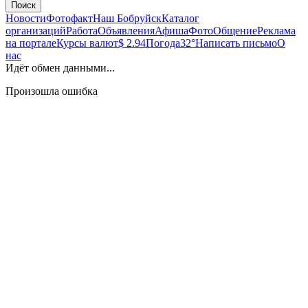
Поиск
Новости
Фотофакт
Наш Бобруйск
Каталог
организаций
Работа
Объявления
Афиша
Фото
Общение
Реклама
на портале
Курсы валют
$ 2.94
Погода
32°
Написать письмо
О
нас
Идёт обмен данными...
Произошла ошибка