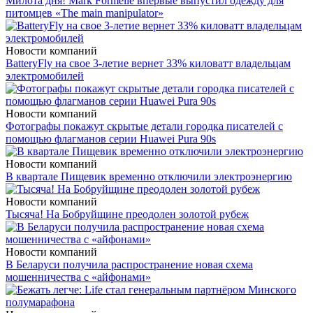
Милота дня! Mark Formelle впервые выпустил одежду для
питомцев «The main manipulator»
Новости компаний
BatteryFly на свое 3-летие вернет 33% киловатт владельцам
электромобилей
Новости компаний
Фотографы покажут скрытые детали городка писателей с
помощью флагманов серии Huawei Pura 90s
Новости компаний
В квартале Пищевик временно отключили электроэнергию
Новости компаний
Тысяча! На Бобруйщине преодолен золотой рубеж
Новости компаний
В Беларуси получила распространение новая схема
мошенничества с «айфонами»