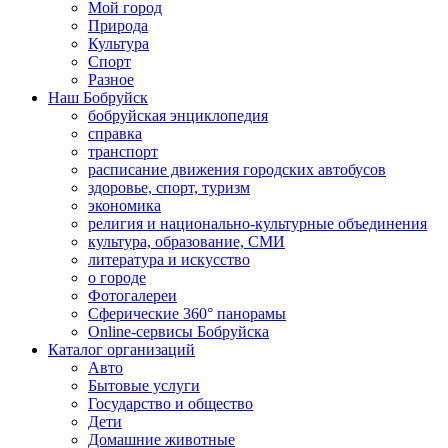
Мой город
Природа
Культура
Спорт
Разное
Наш Бобруйск
бобруйская энциклопедия
справка
транспорт
расписание движения городских автобусов
здоровье, спорт, туризм
экономика
религия и национально-культурные объединения
культура, образование, СМИ
литература и искусство
о городе
Фотогалереи
Сферические 360° панорамы
Online-сервисы Бобруйска
Каталог организаций
Авто
Бытовые услуги
Государство и общество
Дети
Домашние животные