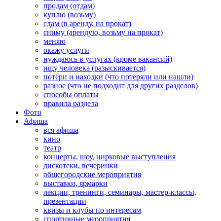
продам (отдам)
куплю (возьму)
сдам (в аренду, на прокат)
сниму (арендую, возьму на прокат)
меняю
окажу услуги
нуждаюсь в услугах (кроме вакансий)
ищу человека (разыскивается)
потери и находки (что потеряли или нашли)
разное (что не подходит для других разделов)
способы оплаты
правила раздела
Фото
Афиша
вся афиша
кино
театр
концерты, шоу, цирковые выступления
дискотеки, вечеринки
общегородские мероприятия
выставки, ярмарки
лекции, тренинги, семинары, мастер-классы,
презентации
квизы и клубы по интересам
спортивные мероприятия