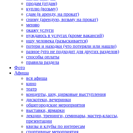
продам (отдам)
куплю (возьму)
сдам (в аренду, на прокат)
сниму (арендую, возьму на прокат)
меняю
окажу услуги
нуждаюсь в услугах (кроме вакансий)
ищу человека (разыскивается)
потери и находки (что потеряли или нашли)
разное (что не подходит для других разделов)
способы оплаты
правила раздела
Фото
Афиша
вся афиша
кино
театр
концерты, шоу, цирковые выступления
дискотеки, вечеринки
общегородские мероприятия
выставки, ярмарки
лекции, тренинги, семинары, мастер-классы,
презентации
квизы и клубы по интересам
спортивные мероприятия