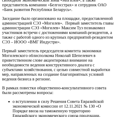
свободной экономической зоны «Могилев», а также
представитель компании «Белгосстрах» и сотрудник ОАО
«Банк развития Республики Беларусь».
Заседание было организовано на площадке, предоставленной
администрацией СЭЗ «Могилев». Первый заместитель главы
администрации СЭЗ «Могилев» Максим Туз познакомил
участников встречи с достижениями компаний-резидентов, а
также с работой одного из крупных предприятий-резидентом
СЭЗ – ИООО «ВМГ Индустри».
Первый заместитель председателя комитета экономики
Могилевского облисполкома Николай Шепелевич в
приветственном слове акцентировал внимание на
необходимости ведения конструктивного диалога с
субъектами хозяйствования, с целью совместной выработки
мер, направленных на создание благоприятных условий
ведения бизнеса в регионе.
В рамках повестки общественно-консультативного совета
были рассмотрены вопросы:
о вступлении в силу Решения Совета Евразийской
экономической комиссии от 12.11.2021 № 130 «О
Порядке ввоза на таможенную территорию
Евразийского экономического союза продукции,