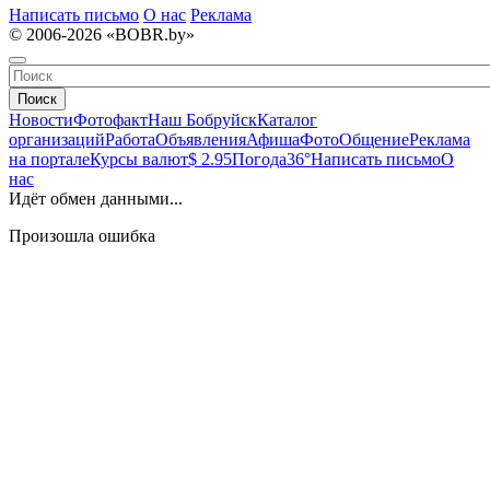
Написать письмо
О нас
Реклама
© 2006-2026 «BOBR.by»
Поиск
Новости
Фотофакт
Наш Бобруйск
Каталог
организаций
Работа
Объявления
Афиша
Фото
Общение
Реклама
на портале
Курсы валют
$ 2.95
Погода
36°
Написать письмо
О
нас
Идёт обмен данными...
Произошла ошибка