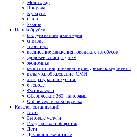
Мой город
Природа
Культура
Спорт
Разное
Наш Бобруйск
бобруйская энциклопедия
справка
транспорт
расписание движения городских автобусов
здоровье, спорт, туризм
экономика
религия и национально-культурные объединения
культура, образование, СМИ
литература и искусство
о городе
Фотогалереи
Сферические 360° панорамы
Online-сервисы Бобруйска
Каталог организаций
Авто
Бытовые услуги
Государство и общество
Дети
Домашние животные