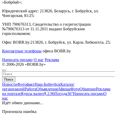
«Бобрбай»;
Юридический адрес:
213826, Беларусь, г. Бобруйск, ул.
Чонгарская, 81/25;
УНП 790676313, Свидетельство о госрегистрации
№790676313 от 11.11.2011 выдано Бобруйским
горисполкомом;
Офис BOBR.by:
213826, г. Бобруйск, ул. Карла Либкнехта, 25;
Контактные телефоны
офиса BOBR.by
Написать письмо
О нас
Реклама
© 2006-2026 «BOBR.by»
Поиск
Новости
Фотофакт
Наш Бобруйск
Каталог
организаций
Работа
Объявления
Афиша
Фото
Общение
Реклама
на портале
Курсы валют
$ 2.96
Погода
36°
Написать письмо
О
нас
Идёт обмен данными...
Произошла ошибка