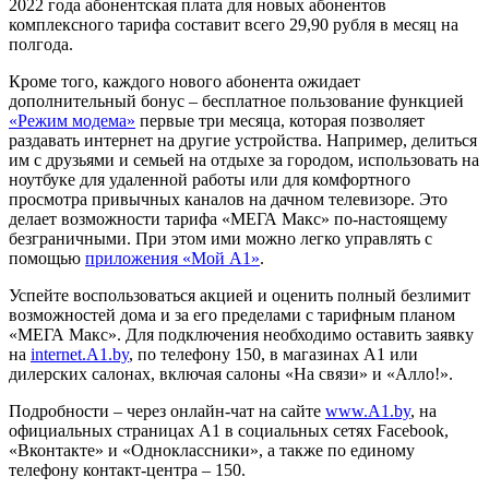
2022 года абонентская плата для новых абонентов
комплексного тарифа составит всего 29,90 рубля в месяц на
полгода.
Кроме того, каждого нового абонента ожидает
дополнительный бонус – бесплатное пользование функцией
«Режим модема»
первые три месяца, которая позволяет
раздавать интернет на другие устройства. Например, делиться
им с друзьями и семьей на отдыхе за городом, использовать на
ноутбуке для удаленной работы или для комфортного
просмотра привычных каналов на дачном телевизоре. Это
делает возможности тарифа «МЕГА Макс» по-настоящему
безграничными. При этом ими можно легко управлять с
помощью
приложения «Мой А1»
.
Успейте воспользоваться акцией и оценить полный безлимит
возможностей дома и за его пределами с тарифным планом
«МЕГА Макс». Для подключения необходимо оставить заявку
на
internet.A1.by
, по телефону 150, в магазинах А1 или
дилерских салонах, включая салоны «На связи» и «Алло!».
Подробности – через онлайн-чат на сайте
www.A1.by
, на
официальных страницах A1 в социальных сетях Facebook,
«Вконтакте» и «Одноклассники», а также по единому
телефону контакт-центра – 150.