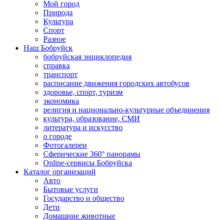
Мой город
Природа
Культура
Спорт
Разное
Наш Бобруйск
бобруйская энциклопедия
справка
транспорт
расписание движения городских автобусов
здоровье, спорт, туризм
экономика
религия и национально-культурные объединения
культура, образование, СМИ
литература и искусство
о городе
Фотогалереи
Сферические 360° панорамы
Online-сервисы Бобруйска
Каталог организаций
Авто
Бытовые услуги
Государство и общество
Дети
Домашние животные