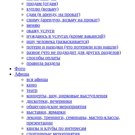
продам (отдам)
куплю (возьму)
сдам (в аренду, на прокат)
сниму (арендую, возьму на прокат)
меняю
окажу услуги
нуждаюсь в услугах (кроме вакансий)
ищу человека (разыскивается)
потери и находки (что потеряли или нашли)
разное (что не подходит для других разделов)
способы оплаты
правила раздела
Фото
Афиша
вся афиша
кино
театр
концерты, шоу, цирковые выступления
дискотеки, вечеринки
общегородские мероприятия
выставки, ярмарки
лекции, тренинги, семинары, мастер-классы,
презентации
квизы и клубы по интересам
спортивные мероприятия