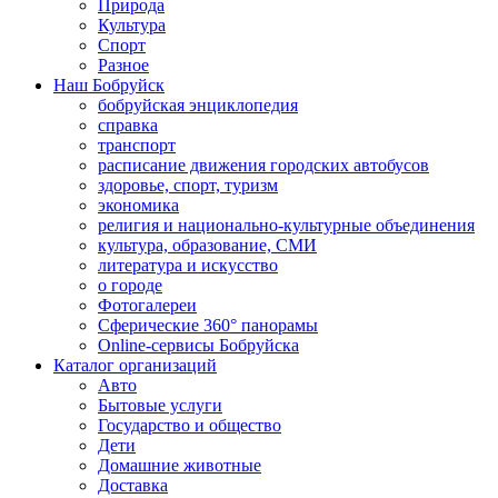
Природа
Культура
Спорт
Разное
Наш Бобруйск
бобруйская энциклопедия
справка
транспорт
расписание движения городских автобусов
здоровье, спорт, туризм
экономика
религия и национально-культурные объединения
культура, образование, СМИ
литература и искусство
о городе
Фотогалереи
Сферические 360° панорамы
Online-сервисы Бобруйска
Каталог организаций
Авто
Бытовые услуги
Государство и общество
Дети
Домашние животные
Доставка