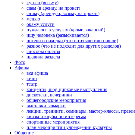
куплю (возьму)
сдам (в аренду, на прокат)
сниму (арендую, возьму на прокат)
меняю
окажу услуги
нуждаюсь в услугах (кроме вакансий)
ищу человека (разыскивается)
потери и находки (что потеряли или нашли)
разное (что не подходит для других разделов)
способы оплаты
правила раздела
Фото
Афиша
вся афиша
кино
театр
концерты, шоу, цирковые выступления
дискотеки, вечеринки
общегородские мероприятия
выставки, ярмарки
лекции, тренинги, семинары, мастер-классы, презе
квизы и клубы по интересам
спортивные мероприятия
план мероприятий учреждений культуры
Общение