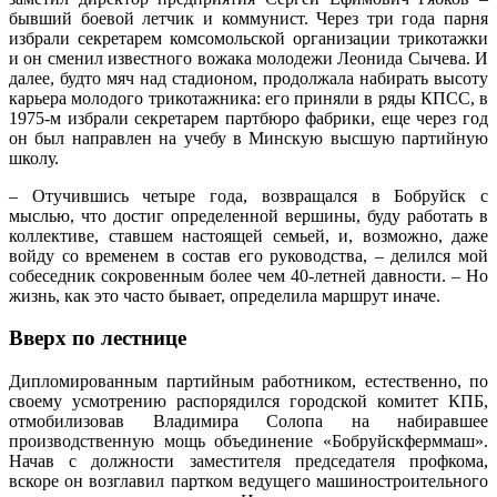
бывший боевой летчик и коммунист. Через три года парня
избрали секретарем комсомольской организации трикотажки
и он сменил известного вожака молодежи Леонида Сычева. И
далее, будто мяч над стадионом, продолжала набирать высоту
карьера мо­лодого трикотажника: его приняли в ряды КПСС, в
1975-м избрали секретарем партбюро фабрики, еще через год
он был направлен на учебу в Минскую высшую партийную
школу.
– Отучившись четыре года, возвращался в Бобруйск с
мыслью, что достиг определенной вершины, буду работать в
коллективе, ставшем настоящей семьей, и, возможно, даже
войду со временем в состав его руководства, – делился мой
собеседник сокровенным более чем 40-­летней давности. – Но
жизнь, как это часто бывает, определила маршрут иначе.
Вверх по лестнице
Дипломированным партийным работником, естест­венно, по
своему усмотрению распорядился городской комитет КПБ,
отмобилизовав Владимира Солопа на набиравшее
производственную мощь объединение «Бобруйскферм­маш».
Начав с должности заместителя председателя профкома,
вскоре он возглавил партком ведущего машиностроительного