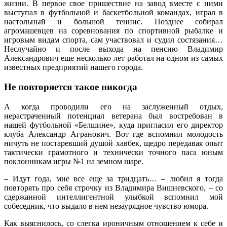
жизни. В первое свое пришествие на завод вместе с ними
выступал в футбольной и баскетбольной командах, играл в
настольный и большой теннис. Позднее собирал
агромашевцев на соревнования по спортивной рыбалке и
игровым видам спорта, сам ­участвовал и судил состязания…
Неслучайно и после выхода на пенсию Владимир
Александрович еще несколько лет работал на одном из самых
известных предприятий нашего города.
Не повторяется такое никогда
А когда проводили его на заслуженный отдых,
нерастраченный потенциал ветерана был востребован в
нашей футбольной «Белшине», куда пригласил его директор
клуба Александр Агранович. Вот где вспомнил молодость
ничуть не постаревший душой хавбек, щедро передавая опыт
тактически грамотного и технически точного паса юным
поклонникам игры №1 на земном шаре.
– Идут года, мне все еще за тридцать… – любил я тогда
повторять про себя строчку из Владимира Вишневского, – со
сдержанной интеллигентной улыбкой вспомнил мой
собеседник, что выдало в нем незаурядное чувство юмора.
Как выяснилось, со слегка ироничным отношением к себе и