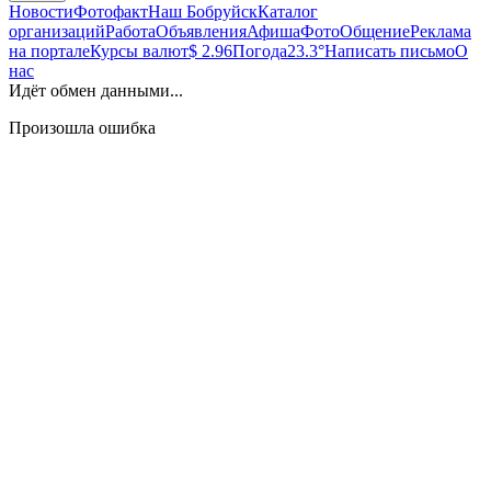
Новости
Фотофакт
Наш Бобруйск
Каталог
организаций
Работа
Объявления
Афиша
Фото
Общение
Реклама
на портале
Курсы валют
$ 2.96
Погода
23.3°
Написать письмо
О
нас
Идёт обмен данными...
Произошла ошибка