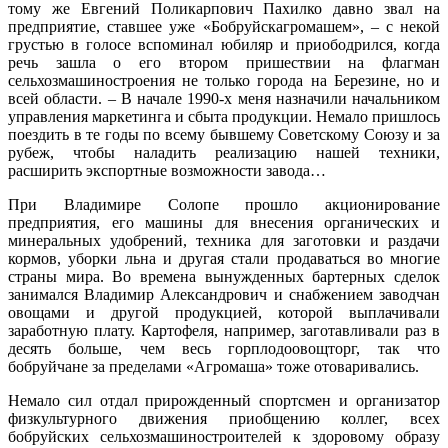
тому же Евгений Поликарпович Пахилко давно звал на
предприятие, ставшее уже «Бобруйск­агромашем», – с некой
грустью в голосе вспоминал юбиляр и приобод­рился, когда
речь зашла о его втором пришествии на флагман
сельхозмашиностроения не только города на Березине, но и
всей области. – В начале 1990-х меня назначили начальником
управления маркетинга и сбыта продукции. Немало пришлось
поездить в те годы по всему бывшему Советскому Союзу и за
рубеж, чтобы наладить реализацию нашей техники,
расширить экспортные возможности завода…
При Владимире Солопе прошло акционирование
предприятия, его машины для внесения органических и
минеральных удобрений, техника для заготовки и раздачи
кормов, уборки льна и другая стали продаваться во многие
страны мира. Во времена вынужденных бартерных сделок
занимался Владимир Александрович и снабжением заводчан
овощами и другой продукцией, которой выплачивали
заработную плату. Картофеля, например, заготавливали раз в
десять больше, чем весь горплодоовощторг, так что
бобруйчане за пределами «Агромаша» тоже отоваривались.
Немало сил отдал прирожденный спортсмен и организатор
физкультурного движения приобщению коллег, всех
бобруйских сельхозмашиностроителей к здоровому образу