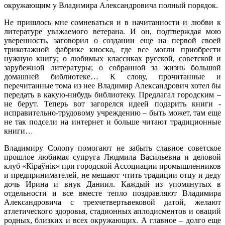
окружающим у Владимира Александровича полный порядок.
Не пришлось мне сомневаться и в начитанности и любви к
литературе уважаемого ветерана. И он, подтверждая мою
уверенность, заговорил о создании еще на первой своей
трикотажной фабрике киоска, где все могли приобрести
нужную книгу; о любимых классиках русской, советской и
зарубежной литературы; о собранной за жизнь большой
домашней библиотеке… К слову, прочитанные и
перечитанные тома из нее Владимир Александрович хотел бы
передать в какую-нибудь библиотеку. Предлагал городским –
не берут. Теперь вот загорелся идеей подарить книги ­
исправительно-трудовому учреждению – быть может, там еще
не так подсели на интернет и больше читают традиционные
книги…
Владимиру Солопу помогают не забыть славное советское
прошлое любимая суп­руга Людмила Васильевна и деловой
клуб «Кіраўнік» при городской Ассоциации промышленников
и предпринимателей, не мешают чтить традиции отцу и деду
дочь Ирина и внук Даниил. Каждый из упомянутых в
отдельности и все вместе тепло поздравляют Владимира
Александровича с трехчетвертьвековой датой, желают
атлетического здоровья, стадионных аплодисментов и оваций
родных, близких и всех окружающих. А главное – долго еще