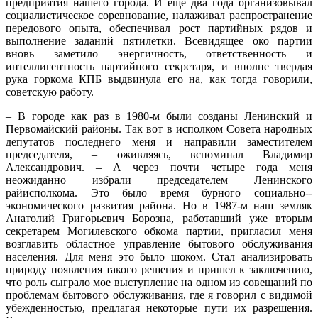
предприятия нашего города. И еще два года организовывал
социалистическое соревнование, налаживал распространение
передового опыта, обеспечивал рост партийных рядов и
выполнение заданий пятилетки. Всевидящее око партии
вновь заметило энергичность, ответственность и
интеллигентность партийного секретаря, и вполне твердая
рука горкома КПБ выдвинула его на, как тогда говорили,
советскую работу.
– В городе как раз в 1980-м были созданы Ленинский и
Первомайский районы. Так вот в исполком Совета народных
депутатов последнего меня и направили заместителем
председателя, – оживляясь, вспоминал Владимир
Александрович. – А через почти четыре года меня
неожиданно избрали председателем Ленинского
райисполкома. Это было время бурного социально-­
экономического развития района. Но в 1987-м наш земляк
Анатолий Григорьевич Борозна, работавший уже вторым
секретарем Могилевского обкома партии, пригласил меня
возглавить областное управление бытового обслуживания
населения. Для меня это было шоком. Стал анализировать
природу появления такого решения и пришел к заключению,
что роль сыграло мое выступ­ление на одном из совещаний по
проблемам бытового обслуживания, где я говорил с видимой
убежденностью, предлагая некоторые пути их разрешения.