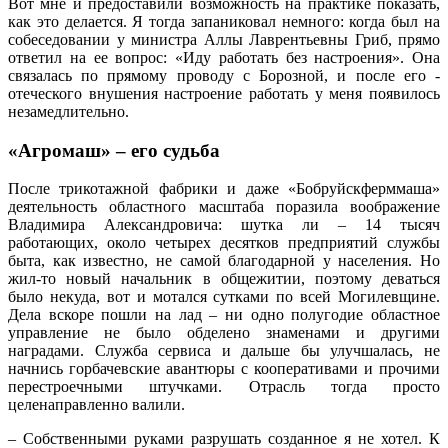
Вот мне и предоставили возможность на практике показать,
как это делается. Я тогда запаниковал немного: когда был на
собеседовании у министра Аллы Лаврентьевны Гриб, прямо
ответил на ее вопрос: «Иду работать без настроения». Она
связалась по прямому проводу с Борозной, и после его ­
отеческого внушения настроение работать у меня по­явилось
незамедлительно.
«Агромаш» – его судьба
После трикотажной фабрики и даже «Бобруйскферммаша»
деятельность областного масштаба поразила воображение
Владимира Александровича: шутка ли – 14 тысяч
работающих, около четырех десятков предприятий службы
быта, как известно, не самой благодарной у населения. Но
жил-то новый начальник в общежитии, поэтому деваться
было некуда, вот и мотался сутками по всей Могилевщине.
Дела вскоре пошли на лад – ни одно полугодие областное
управление не было обделено знаменами и другими
наградами. Служба сервиса и дальше бы улучшалась, не
начнись горбачевские авантюры с кооперативами и прочими
перестроечными штучками. Отрасль тогда просто
целенаправленно ­валили.
– Собственными руками разрушать созданное я не хотел. К