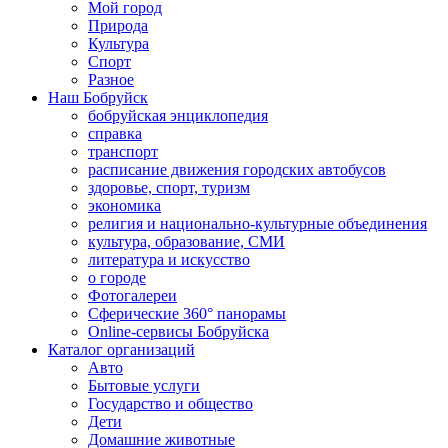
Мой город
Природа
Культура
Спорт
Разное
Наш Бобруйск
бобруйская энциклопедия
справка
транспорт
расписание движения городских автобусов
здоровье, спорт, туризм
экономика
религия и национально-культурные объединения
культура, образование, СМИ
литература и искусство
о городе
Фотогалереи
Сферические 360° панорамы
Online-сервисы Бобруйска
Каталог организаций
Авто
Бытовые услуги
Государство и общество
Дети
Домашние животные