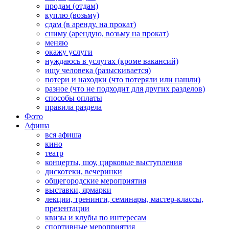
продам (отдам)
куплю (возьму)
сдам (в аренду, на прокат)
сниму (арендую, возьму на прокат)
меняю
окажу услуги
нуждаюсь в услугах (кроме вакансий)
ищу человека (разыскивается)
потери и находки (что потеряли или нашли)
разное (что не подходит для других разделов)
способы оплаты
правила раздела
Фото
Афиша
вся афиша
кино
театр
концерты, шоу, цирковые выступления
дискотеки, вечеринки
общегородские мероприятия
выставки, ярмарки
лекции, тренинги, семинары, мастер-классы,
презентации
квизы и клубы по интересам
спортивные мероприятия