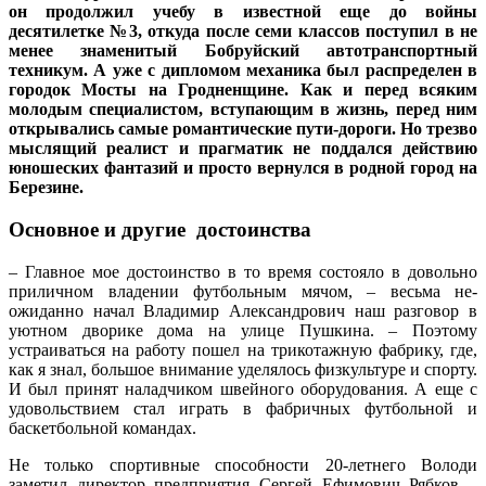
он продолжил учебу в известной еще до вой­ны
десятилетке №3, откуда после семи классов поступил в не
менее знаменитый Бобруйский автотранс­портный
техникум. А уже с дипломом механика был распределен в
городок Мос­ты на Гродненщине. Как и перед всяким
молодым специалистом, вступающим в жизнь, перед ним
открывались самые романтические пути-дороги. Но трезво
мыслящий реалист и прагматик не поддался действию
юношеских фантазий и просто вернулся в родной город на
Березине.
Основное и другие достоинства
– Главное мое достоинство в то время состояло в довольно
приличном владении футбольным мячом, – весьма не­
ожиданно начал Владимир Александрович наш разговор в
уютном дворике дома на улице Пушкина. – Поэтому
устраиваться на работу пошел на трикотажную фабрику, где,
как я знал, большое внимание уделялось физкультуре и спорту.
И был принят наладчиком швейного оборудования. А еще с
удовольствием стал играть в фабричных футбольной и
баскетбольной командах.
Не только спортивные способности 20-летнего Володи
заметил директор предприятия Сергей Ефимович Рябков –