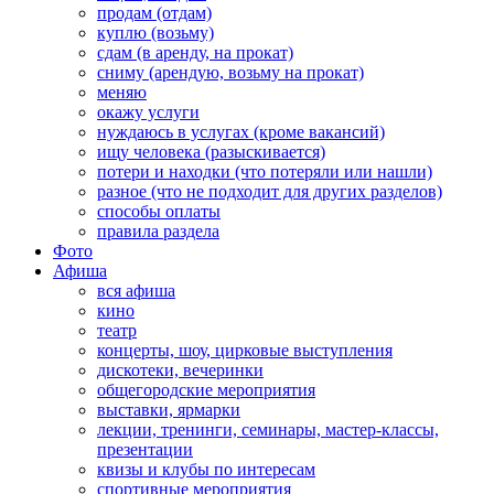
продам (отдам)
куплю (возьму)
сдам (в аренду, на прокат)
сниму (арендую, возьму на прокат)
меняю
окажу услуги
нуждаюсь в услугах (кроме вакансий)
ищу человека (разыскивается)
потери и находки (что потеряли или нашли)
разное (что не подходит для других разделов)
способы оплаты
правила раздела
Фото
Афиша
вся афиша
кино
театр
концерты, шоу, цирковые выступления
дискотеки, вечеринки
общегородские мероприятия
выставки, ярмарки
лекции, тренинги, семинары, мастер-классы,
презентации
квизы и клубы по интересам
спортивные мероприятия