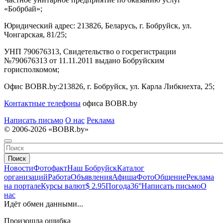
«Бобрбай»;
Юридический адрес:
213826, Беларусь, г. Бобруйск, ул.
Чонгарская, 81/25;
УНП 790676313, Свидетельство о госрегистрации
№790676313 от 11.11.2011 выдано Бобруйским
горисполкомом;
Офис BOBR.by:
213826, г. Бобруйск, ул. Карла Либкнехта, 25;
Контактные телефоны
офиса BOBR.by
Написать письмо
О нас
Реклама
© 2006-2026 «BOBR.by»
Поиск
Новости
Фотофакт
Наш Бобруйск
Каталог
организаций
Работа
Объявления
Афиша
Фото
Общение
Реклама
на портале
Курсы валют
$ 2.95
Погода
36°
Написать письмо
О
нас
Идёт обмен данными...
Произошла ошибка