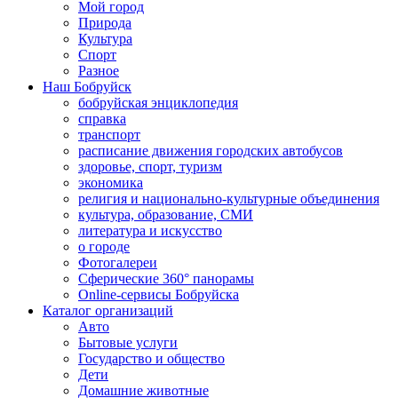
Мой город
Природа
Культура
Спорт
Разное
Наш Бобруйск
бобруйская энциклопедия
справка
транспорт
расписание движения городских автобусов
здоровье, спорт, туризм
экономика
религия и национально-культурные объединения
культура, образование, СМИ
литература и искусство
о городе
Фотогалереи
Сферические 360° панорамы
Online-сервисы Бобруйска
Каталог организаций
Авто
Бытовые услуги
Государство и общество
Дети
Домашние животные