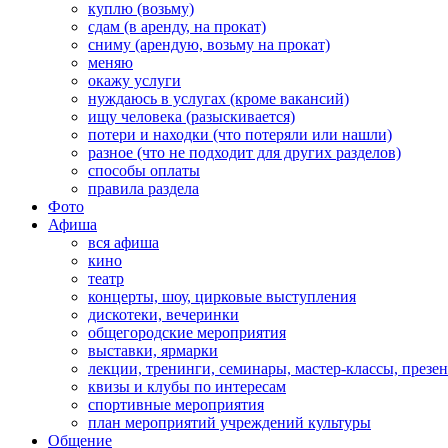
куплю (возьму)
сдам (в аренду, на прокат)
сниму (арендую, возьму на прокат)
меняю
окажу услуги
нуждаюсь в услугах (кроме вакансий)
ищу человека (разыскивается)
потери и находки (что потеряли или нашли)
разное (что не подходит для других разделов)
способы оплаты
правила раздела
Фото
Афиша
вся афиша
кино
театр
концерты, шоу, цирковые выступления
дискотеки, вечеринки
общегородские мероприятия
выставки, ярмарки
лекции, тренинги, семинары, мастер-классы, презе
квизы и клубы по интересам
спортивные мероприятия
план мероприятий учреждений культуры
Общение