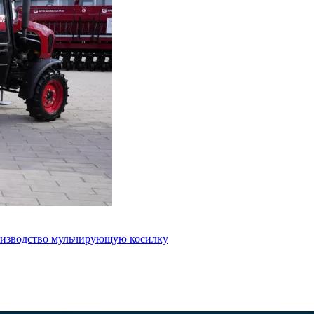
роизводство мульчирующую косилку