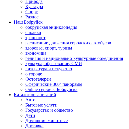
Природа
Культура
Спорт
Разное
Наш Бобруйск
бобруйская энциклопедия
справка
транспорт
расписание движения городских автобусов
здоровье, спорт, туризм
экономика
религия и национально-культурные объединения
культура, образование, СМИ
литература и искусство
о городе
Фотогалереи
Сферические 360° панорамы
Online-сервисы Бобруйска
Каталог организаций
Авто
Бытовые услуги
Государство и общество
Дети
Домашние животные
Доставка