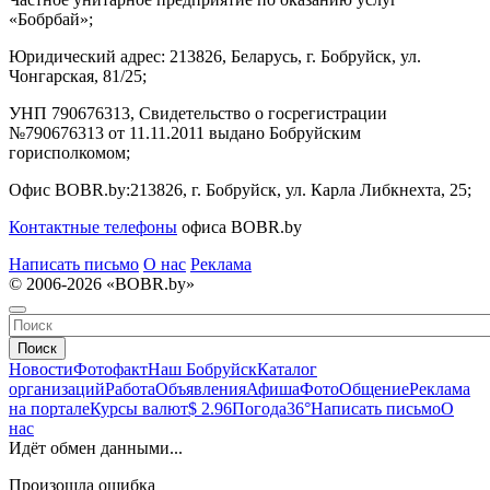
«Бобрбай»;
Юридический адрес:
213826, Беларусь, г. Бобруйск, ул.
Чонгарская, 81/25;
УНП 790676313, Свидетельство о госрегистрации
№790676313 от 11.11.2011 выдано Бобруйским
горисполкомом;
Офис BOBR.by:
213826, г. Бобруйск, ул. Карла Либкнехта, 25;
Контактные телефоны
офиса BOBR.by
Написать письмо
О нас
Реклама
© 2006-2026 «BOBR.by»
Поиск
Новости
Фотофакт
Наш Бобруйск
Каталог
организаций
Работа
Объявления
Афиша
Фото
Общение
Реклама
на портале
Курсы валют
$ 2.96
Погода
36°
Написать письмо
О
нас
Идёт обмен данными...
Произошла ошибка