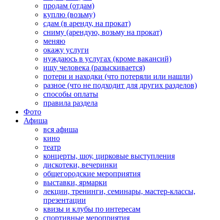
продам (отдам)
куплю (возьму)
сдам (в аренду, на прокат)
сниму (арендую, возьму на прокат)
меняю
окажу услуги
нуждаюсь в услугах (кроме вакансий)
ищу человека (разыскивается)
потери и находки (что потеряли или нашли)
разное (что не подходит для других разделов)
способы оплаты
правила раздела
Фото
Афиша
вся афиша
кино
театр
концерты, шоу, цирковые выступления
дискотеки, вечеринки
общегородские мероприятия
выставки, ярмарки
лекции, тренинги, семинары, мастер-классы,
презентации
квизы и клубы по интересам
спортивные мероприятия