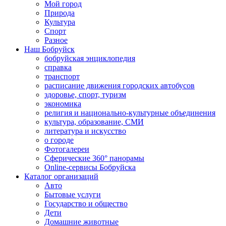
Мой город
Природа
Культура
Спорт
Разное
Наш Бобруйск
бобруйская энциклопедия
справка
транспорт
расписание движения городских автобусов
здоровье, спорт, туризм
экономика
религия и национально-культурные объединения
культура, образование, СМИ
литература и искусство
о городе
Фотогалереи
Сферические 360° панорамы
Online-сервисы Бобруйска
Каталог организаций
Авто
Бытовые услуги
Государство и общество
Дети
Домашние животные