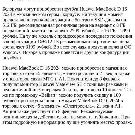
Белорусы могут приобрести ноутбук Huawei MateBook D 16
2024 в «космическом сером» корпусе. На текущий момент
представлено три конфигурации с быстрым SSD-диском на
512 ГБ: рекомендованная розничная цена на вариант с 8 ГБ
оперативной памяти составляет 2599 рублей, а с 16 ГБ – 2999
рублей. На ту же модель с процессором последнего поколения
в конфигурации 16+512 ГБ рекомендованная розничная цена
составляет 3199 рублей. Во всех случаях предустановлена ОС
Windows. Вскоре в продаже появятся и другие конфигурации
ноутбука.
Huawei MateBook D 16 2024 можно приобрести в магазинах
торговых сетей «5 элемент», «Электросила» и 21 век, а также
у операторов связи МТС и А1. Покупатели до 8 февраля
получат монитор Huawei MateView SE с тонкими рамками и
реалистичной цветопередачей в подарок или за 10 копеек. Так
же по промокоду «Belkart» можно получить скидку в 100
рублей при покупке нового Huawei MateBook D 16 2024 в
торговых сетях «5 элемент», «Электросила», 21 век и А1.
Акция также действует по 8 февраля. Рекомендуемые
розничные цены действительны на момент публикации. При
этом подробную информацию лучше уточнять местах продаж.