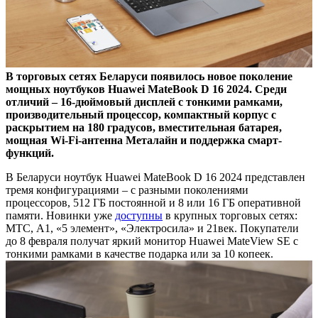
В торговых сетях Беларуси появилось новое поколение
мощных ноутбуков
Huawei
MateBook
D
16 2024. Среди
отличий – 16-дюймовый дисплей с тонкими рамками,
производительный процессор, компактный корпус с
раскрытием на 180 градусов, вместительная батарея,
мощная
Wi
-
Fi
-антенна Металайн и поддержка смарт-
функций.
В Беларуси ноутбук Huawei MateBook D 16 2024 представлен
тремя конфигурациями – с разными поколениями
процессоров, 512 ГБ постоянной и 8 или 16 ГБ оперативной
памяти. Новинки уже
доступны
в крупных торговых сетях:
МТС, А1, «5 элемент», «Электросила» и 21век. Покупатели
до 8 февраля получат яркий монитор Huawei MateView SE с
тонкими рамками в качестве подарка или за 10 копеек.