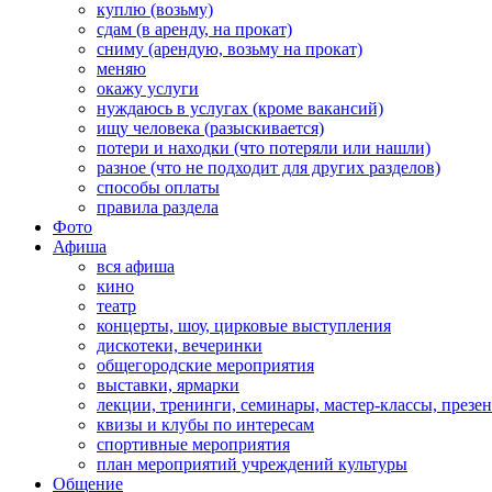
куплю (возьму)
сдам (в аренду, на прокат)
сниму (арендую, возьму на прокат)
меняю
окажу услуги
нуждаюсь в услугах (кроме вакансий)
ищу человека (разыскивается)
потери и находки (что потеряли или нашли)
разное (что не подходит для других разделов)
способы оплаты
правила раздела
Фото
Афиша
вся афиша
кино
театр
концерты, шоу, цирковые выступления
дискотеки, вечеринки
общегородские мероприятия
выставки, ярмарки
лекции, тренинги, семинары, мастер-классы, презе
квизы и клубы по интересам
спортивные мероприятия
план мероприятий учреждений культуры
Общение