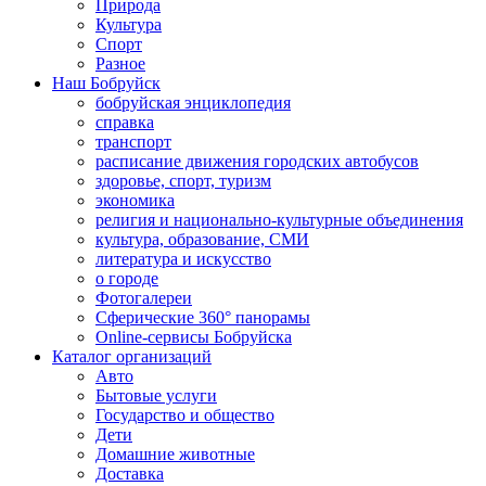
Природа
Культура
Спорт
Разное
Наш Бобруйск
бобруйская энциклопедия
справка
транспорт
расписание движения городских автобусов
здоровье, спорт, туризм
экономика
религия и национально-культурные объединения
культура, образование, СМИ
литература и искусство
о городе
Фотогалереи
Сферические 360° панорамы
Online-сервисы Бобруйска
Каталог организаций
Авто
Бытовые услуги
Государство и общество
Дети
Домашние животные
Доставка