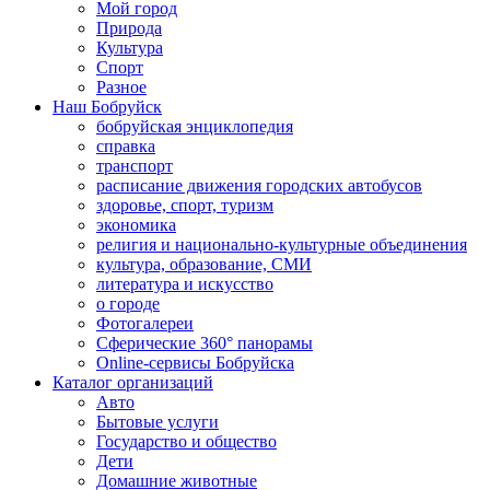
Мой город
Природа
Культура
Спорт
Разное
Наш Бобруйск
бобруйская энциклопедия
справка
транспорт
расписание движения городских автобусов
здоровье, спорт, туризм
экономика
религия и национально-культурные объединения
культура, образование, СМИ
литература и искусство
о городе
Фотогалереи
Сферические 360° панорамы
Online-сервисы Бобруйска
Каталог организаций
Авто
Бытовые услуги
Государство и общество
Дети
Домашние животные