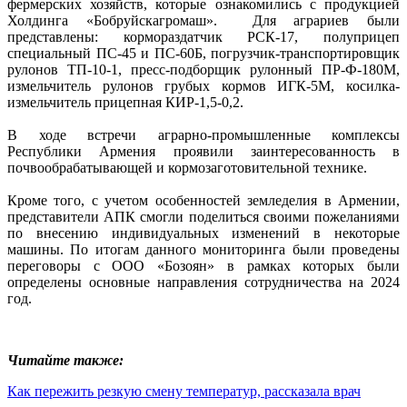
фермерских хозяйств, которые ознакомились с продукцией
Холдинга «Бобруйскагромаш». Для аграриев были
представлены: кормораздатчик РСК-17, полуприцеп
специальный ПС-45 и ПС-60Б, погрузчик-транспортировщик
рулонов ТП-10-1, пресс-подборщик рулонный ПР-Ф-180М,
измельчитель рулонов грубых кормов ИГК-5М, косилка-
измельчитель прицепная КИР-1,5-0,2.
В ходе встречи аграрно-промышленные комплексы
Республики Армения проявили заинтересованность в
почвообрабатывающей и кормозаготовительной технике.
Кроме того, с учетом особенностей земледелия в Армении,
представители АПК смогли поделиться своими пожеланиями
по внесению индивидуальных изменений в некоторые
машины. По итогам данного мониторинга были проведены
переговоры с ООО «Бозоян» в рамках которых были
определены основные направления сотрудничества на 2024
год.
Читайте также:
Как пережить резкую смену температур, рассказала врач