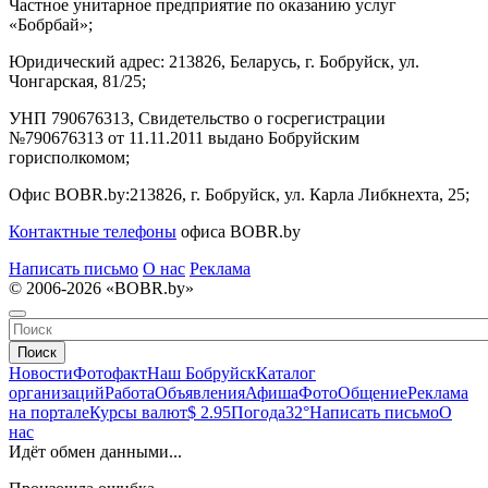
Частное унитарное предприятие по оказанию услуг
«Бобрбай»;
Юридический адрес:
213826, Беларусь, г. Бобруйск, ул.
Чонгарская, 81/25;
УНП 790676313, Свидетельство о госрегистрации
№790676313 от 11.11.2011 выдано Бобруйским
горисполкомом;
Офис BOBR.by:
213826, г. Бобруйск, ул. Карла Либкнехта, 25;
Контактные телефоны
офиса BOBR.by
Написать письмо
О нас
Реклама
© 2006-2026 «BOBR.by»
Поиск
Новости
Фотофакт
Наш Бобруйск
Каталог
организаций
Работа
Объявления
Афиша
Фото
Общение
Реклама
на портале
Курсы валют
$ 2.95
Погода
32°
Написать письмо
О
нас
Идёт обмен данными...