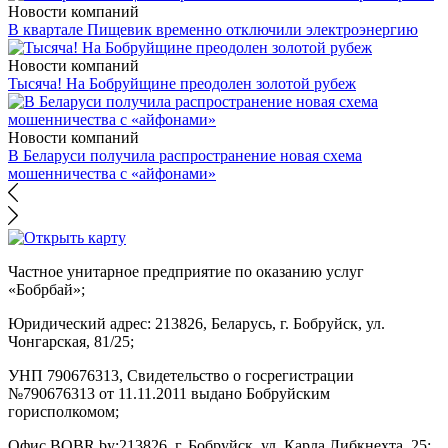
Новости компаний
В квартале Пищевик временно отключили электроэнергию
Новости компаний
Тысяча! На Бобруйщине преодолен золотой рубеж
Новости компаний
В Беларуси получила распространение новая схема
мошенничества с «айфонами»
Частное унитарное предприятие по оказанию услуг
«Бобрбай»;
Юридический адрес:
213826, Беларусь, г. Бобруйск, ул.
Чонгарская, 81/25;
УНП 790676313, Свидетельство о госрегистрации
№790676313 от 11.11.2011 выдано Бобруйским
горисполкомом;
Офис BOBR.by:
213826, г. Бобруйск, ул. Карла Либкнехта, 25;