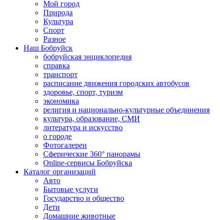
Мой город
Природа
Культура
Спорт
Разное
Наш Бобруйск
бобруйская энциклопедия
справка
транспорт
расписание движения городских автобусов
здоровье, спорт, туризм
экономика
религия и национально-культурные объединения
культура, образование, СМИ
литература и искусство
о городе
Фотогалереи
Сферические 360° панорамы
Online-сервисы Бобруйска
Каталог организаций
Авто
Бытовые услуги
Государство и общество
Дети
Домашние животные