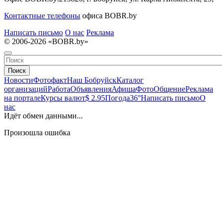
Контактные телефоны
офиса BOBR.by
Написать письмо
О нас
Реклама
© 2006-2026 «BOBR.by»
Поиск
Новости
Фотофакт
Наш Бобруйск
Каталог
организаций
Работа
Объявления
Афиша
Фото
Общение
Реклама
на портале
Курсы валют
$ 2.95
Погода
36°
Написать письмо
О
нас
Идёт обмен данными...
Произошла ошибка