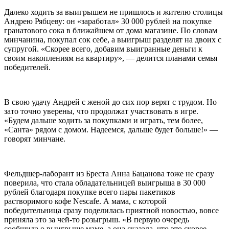
Далеко ходить за выигрышем не пришлось и жителю столицы
Андрею Рябцеву: он «заработал» 30 000 рублей на покупке
гранатового сока в ближайшем от дома магазине. По словам
минчанина, покупал сок себе, а выигрыш разделят на двоих с
супругой. «Скорее всего, добавим выигранные деньги к
своим накоплениям на квартиру», — делится планами семья
победителей.
В свою удачу Андрей с женой до сих пор верят с трудом. Но
зато точно уверены, что продолжат участвовать в игре.
«Будем дальше ходить за покупками и играть, тем более,
«Санта» рядом с домом. Надеемся, дальше будет больше!» —
говорят минчане.
Фельдшер-лаборант из Бреста Анна Бацанова тоже не сразу
поверила, что стала обладательницей выигрыша в 30 000
рублей благодаря покупке всего пары пакетиков
растворимого кофе Nescafe. А мама, с которой
победительница сразу поделилась приятной новостью, вовсе
приняла это за чей-то розыгрыш. «В первую очередь
сообщила о выигрыше маме, а она сказала, что это скорее