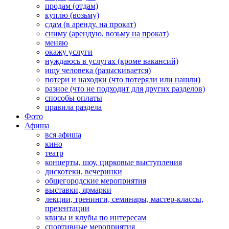
продам (отдам)
куплю (возьму)
сдам (в аренду, на прокат)
сниму (арендую, возьму на прокат)
меняю
окажу услуги
нуждаюсь в услугах (кроме вакансий)
ищу человека (разыскивается)
потери и находки (что потеряли или нашли)
разное (что не подходит для других разделов)
способы оплаты
правила раздела
Фото
Афиша
вся афиша
кино
театр
концерты, шоу, цирковые выступления
дискотеки, вечеринки
общегородские мероприятия
выставки, ярмарки
лекции, тренинги, семинары, мастер-классы,
презентации
квизы и клубы по интересам
спортивные мероприятия