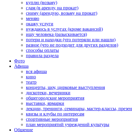
куплю (возьму)
сдам (в аренду, на прокат)
сниму (арендую, возьму на прокат)
меняю
окажу услуги
нуждаюсь в услугах (кроме вакансий)
ищу человека (разыскивается)
потери и находки (что потеряли или нашли)
разное (что не подходит для других разделов)
способы оплаты
правила раздела
Фото
Афиша
вся афиша
кино
театр
концерты, шоу, цирковые выступления
дискотеки, вечеринки
общегородские мероприятия
выставки, ярмарки
лекции, тренинги, семинары, мастер-классы, презе
квизы и клубы по интересам
спортивные мероприятия
план мероприятий учреждений культуры
Общение