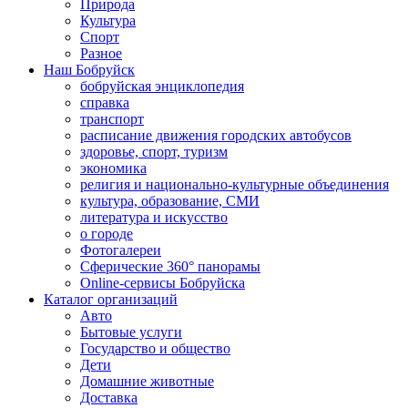
Природа
Культура
Спорт
Разное
Наш Бобруйск
бобруйская энциклопедия
справка
транспорт
расписание движения городских автобусов
здоровье, спорт, туризм
экономика
религия и национально-культурные объединения
культура, образование, СМИ
литература и искусство
о городе
Фотогалереи
Сферические 360° панорамы
Online-сервисы Бобруйска
Каталог организаций
Авто
Бытовые услуги
Государство и общество
Дети
Домашние животные
Доставка