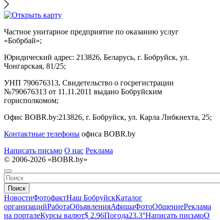
Частное унитарное предприятие по оказанию услуг
«Бобрбай»;
Юридический адрес:
213826, Беларусь, г. Бобруйск, ул.
Чонгарская, 81/25;
УНП 790676313, Свидетельство о госрегистрации
№790676313 от 11.11.2011 выдано Бобруйским
горисполкомом;
Офис BOBR.by:
213826, г. Бобруйск, ул. Карла Либкнехта, 25;
Контактные телефоны
офиса BOBR.by
Написать письмо
О нас
Реклама
© 2006-2026 «BOBR.by»
Поиск
Новости
Фотофакт
Наш Бобруйск
Каталог
организаций
Работа
Объявления
Афиша
Фото
Общение
Реклама
на портале
Курсы валют
$ 2.96
Погода
23.3°
Написать письмо
О