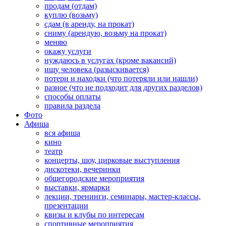
продам (отдам)
куплю (возьму)
сдам (в аренду, на прокат)
сниму (арендую, возьму на прокат)
меняю
окажу услуги
нуждаюсь в услугах (кроме вакансий)
ищу человека (разыскивается)
потери и находки (что потеряли или нашли)
разное (что не подходит для других разделов)
способы оплаты
правила раздела
Фото
Афиша
вся афиша
кино
театр
концерты, шоу, цирковые выступления
дискотеки, вечеринки
общегородские мероприятия
выставки, ярмарки
лекции, тренинги, семинары, мастер-классы,
презентации
квизы и клубы по интересам
спортивные мероприятия