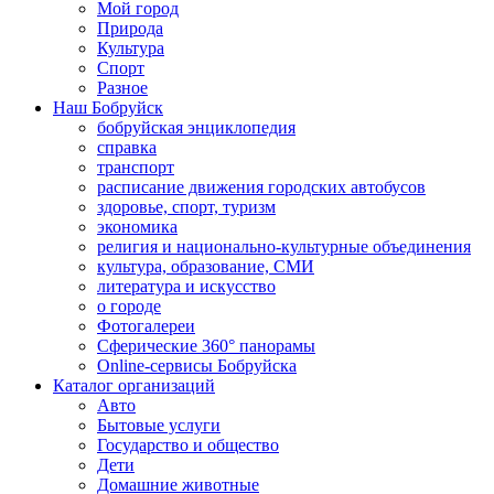
Мой город
Природа
Культура
Спорт
Разное
Наш Бобруйск
бобруйская энциклопедия
справка
транспорт
расписание движения городских автобусов
здоровье, спорт, туризм
экономика
религия и национально-культурные объединения
культура, образование, СМИ
литература и искусство
о городе
Фотогалереи
Сферические 360° панорамы
Online-сервисы Бобруйска
Каталог организаций
Авто
Бытовые услуги
Государство и общество
Дети
Домашние животные