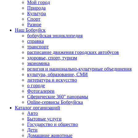
Мой город
Природа
Культура
Спорт
Разное
Наш Бобруйск
бобруйская энциклопедия
справка
транспорт
расписание движения городских автобусов
здоровье, спорт, туризм
экономика
религия и национально-культурные объединения
культура, образование, СМИ
литература и искусство
о городе
Фотогалереи
Сферические 360° панорамы
Online-сервисы Бобруйска
Каталог организаций
Авто
Бытовые услуги
Государство и общество
Дети
Домашние животные