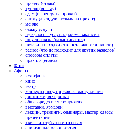
продам (отдам)
куплю (возьму)
сдам (в аренду, на прокат)
сниму (арендую, возьму на прокат)
меняю
окажу услуги
нуждаюсь в услугах (кроме вакансий)
ищу человека (разыскивается)
потери и находки (что потеряли или нашли)
разное (что не подходит для других разделов)
способы оплаты
правила раздела
Фото
Афиша
вся афиша
кино
театр
концерты, шоу, цирковые выступления
дискотеки, вечеринки
общегородские мероприятия
выставки, ярмарки
лекции, тренинги, семинары, мастер-классы,
презентации
квизы и клубы по интересам
спортивные мероприятия