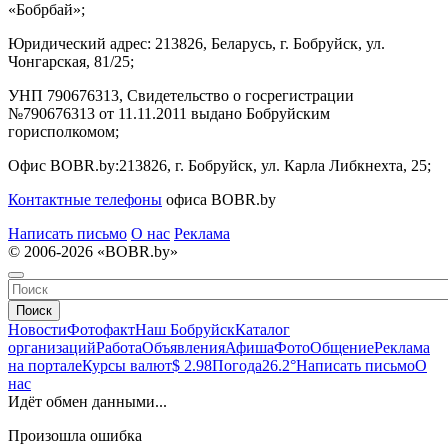
«Бобрбай»;
Юридический адрес:
213826, Беларусь, г. Бобруйск, ул.
Чонгарская, 81/25;
УНП 790676313, Свидетельство о госрегистрации
№790676313 от 11.11.2011 выдано Бобруйским
горисполкомом;
Офис BOBR.by:
213826, г. Бобруйск, ул. Карла Либкнехта, 25;
Контактные телефоны
офиса BOBR.by
Написать письмо
О нас
Реклама
© 2006-2026 «BOBR.by»
Поиск
Новости
Фотофакт
Наш Бобруйск
Каталог
организаций
Работа
Объявления
Афиша
Фото
Общение
Реклама
на портале
Курсы валют
$ 2.98
Погода
26.2°
Написать письмо
О
нас
Идёт обмен данными...
Произошла ошибка