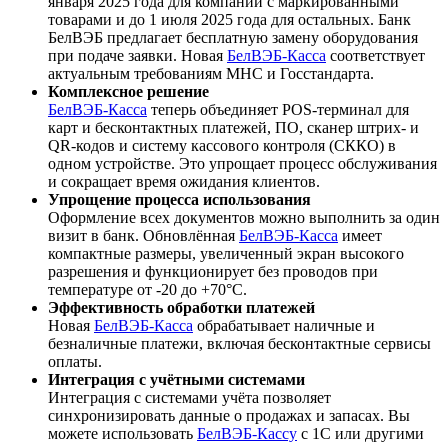
января 2025 года для компаний с маркированными
товарами и до 1 июля 2025 года для остальных. Банк
БелВЭБ предлагает бесплатную замену оборудования
при подаче заявки. Новая
БелВЭБ-Касса
соответствует
актуальным требованиям МНС и Госстандарта.
Комплексное решение
БелВЭБ-Касса
теперь объединяет POS-терминал для
карт и бесконтактных платежей, ПО, сканер штрих- и
QR-кодов и систему кассового контроля (СККО) в
одном устройстве. Это упрощает процесс обслуживания
и сокращает время ожидания клиентов.
Упрощение процесса использования
Оформление всех документов можно выполнить за один
визит в банк. Обновлённая
БелВЭБ-Касса
имеет
компактные размеры, увеличенный экран высокого
разрешения и функционирует без проводов при
температуре от -20 до +70°C.
Эффективность обработки платежей
Новая
БелВЭБ-Касса
обрабатывает наличные и
безналичные платежи, включая бесконтактные сервисы
оплаты.
Интеграция с учётными системами
Интеграция с системами учёта позволяет
синхронизировать данные о продажах и запасах. Вы
можете использовать
БелВЭБ-Кассу
с 1С или другими