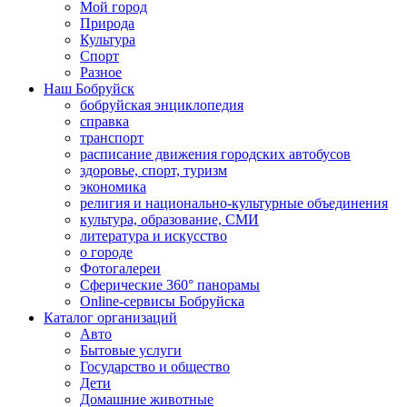
Мой город
Природа
Культура
Спорт
Разное
Наш Бобруйск
бобруйская энциклопедия
справка
транспорт
расписание движения городских автобусов
здоровье, спорт, туризм
экономика
религия и национально-культурные объединения
культура, образование, СМИ
литература и искусство
о городе
Фотогалереи
Сферические 360° панорамы
Online-сервисы Бобруйска
Каталог организаций
Авто
Бытовые услуги
Государство и общество
Дети
Домашние животные