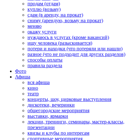
продам (отдам)
куплю (возьму)
сдам (в аренду, на прокат)
сниму (арендую, возьму на прокат)
меняю
окажу услуги
нуждаюсь в услугах (кроме вакансий)
ищу человека (разыскивается)
потери и находки (что потеряли или нашли)
разное (что не подходит для других разделов)
способы оплаты
правила раздела
Фото
Афиша
вся афиша
кино
театр
концерты, шоу, цирковые выступления
дискотеки, вечеринки
общегородские мероприятия
выставки, ярмарки
лекции, тренинги, семинары, мастер-классы,
презентации
квизы и клубы по интересам
спортивные мероприятия