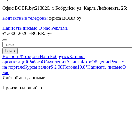
Офис BOBR.by:
213826, г. Бобруйск, ул. Карла Либкнехта, 25;
Контактные телефоны
офиса BOBR.by
Написать письмо
О нас
Реклама
© 2006-2026 «BOBR.by»
Поиск
Новости
Фотофакт
Наш Бобруйск
Каталог
организаций
Работа
Объявления
Афиша
Фото
Общение
Реклама
на портале
Курсы валют
$ 2.98
Погода
19.8°
Написать письмо
О
нас
Идёт обмен данными...
Произошла ошибка