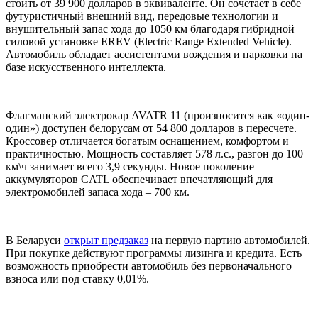
стоить от 39 900 долларов в эквиваленте. Он сочетает в себе
футуристичный внешний вид, передовые технологии и
внушительный запас хода до 1050 км благодаря гибридной
силовой установке EREV (Electric Range Extended Vehicle).
Автомобиль обладает ассистентами вождения и парковки на
базе искусственного интеллекта.
Флагманский электрокар AVATR 11 (произносится как «один-
один») доступен белорусам от 54 800 долларов в пересчете.
Кроссовер отличается богатым оснащением, комфортом и
практичностью. Мощность составляет 578 л.с., разгон до 100
км\ч занимает всего 3,9 секунды. Новое поколение
аккумуляторов CATL обеспечивает впечатляющий для
электромобилей запаса хода – 700 км.
В Беларуси
открыт предзаказ
на первую партию автомобилей.
При покупке действуют программы лизинга и кредита. Есть
возможность приобрести автомобиль без первоначального
взноса или под ставку 0,01%.