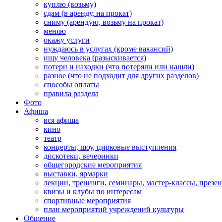
куплю (возьму)
сдам (в аренду, на прокат)
сниму (арендую, возьму на прокат)
меняю
окажу услуги
нуждаюсь в услугах (кроме вакансий)
ищу человека (разыскивается)
потери и находки (что потеряли или нашли)
разное (что не подходит для других разделов)
способы оплаты
правила раздела
Фото
Афиша
вся афиша
кино
театр
концерты, шоу, цирковые выступления
дискотеки, вечеринки
общегородские мероприятия
выставки, ярмарки
лекции, тренинги, семинары, мастер-классы, презе
квизы и клубы по интересам
спортивные мероприятия
план мероприятий учреждений культуры
Общение