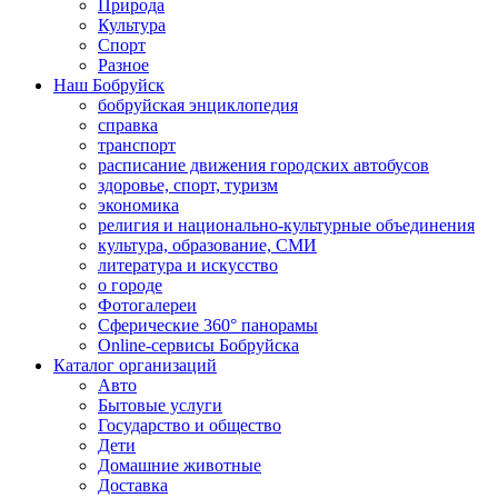
Природа
Культура
Спорт
Разное
Наш Бобруйск
бобруйская энциклопедия
справка
транспорт
расписание движения городских автобусов
здоровье, спорт, туризм
экономика
религия и национально-культурные объединения
культура, образование, СМИ
литература и искусство
о городе
Фотогалереи
Сферические 360° панорамы
Online-сервисы Бобруйска
Каталог организаций
Авто
Бытовые услуги
Государство и общество
Дети
Домашние животные
Доставка