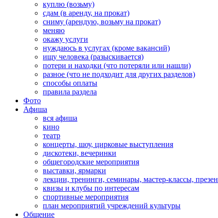
куплю (возьму)
сдам (в аренду, на прокат)
сниму (арендую, возьму на прокат)
меняю
окажу услуги
нуждаюсь в услугах (кроме вакансий)
ищу человека (разыскивается)
потери и находки (что потеряли или нашли)
разное (что не подходит для других разделов)
способы оплаты
правила раздела
Фото
Афиша
вся афиша
кино
театр
концерты, шоу, цирковые выступления
дискотеки, вечеринки
общегородские мероприятия
выставки, ярмарки
лекции, тренинги, семинары, мастер-классы, презе
квизы и клубы по интересам
спортивные мероприятия
план мероприятий учреждений культуры
Общение