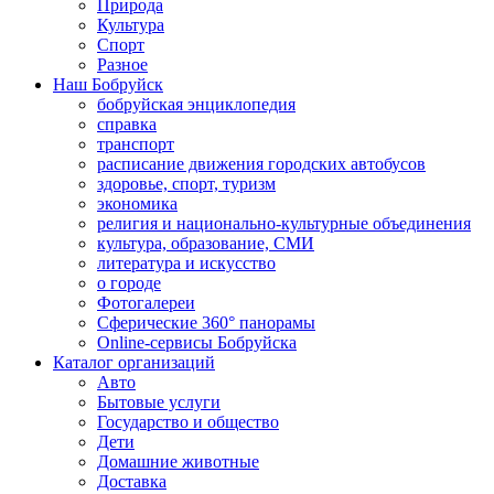
Природа
Культура
Спорт
Разное
Наш Бобруйск
бобруйская энциклопедия
справка
транспорт
расписание движения городских автобусов
здоровье, спорт, туризм
экономика
религия и национально-культурные объединения
культура, образование, СМИ
литература и искусство
о городе
Фотогалереи
Сферические 360° панорамы
Online-сервисы Бобруйска
Каталог организаций
Авто
Бытовые услуги
Государство и общество
Дети
Домашние животные
Доставка