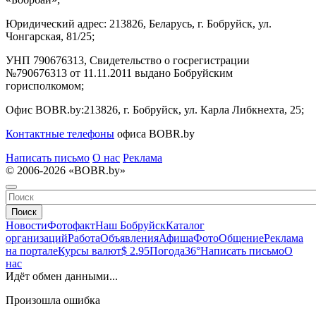
Юридический адрес:
213826, Беларусь, г. Бобруйск, ул.
Чонгарская, 81/25;
УНП 790676313, Свидетельство о госрегистрации
№790676313 от 11.11.2011 выдано Бобруйским
горисполкомом;
Офис BOBR.by:
213826, г. Бобруйск, ул. Карла Либкнехта, 25;
Контактные телефоны
офиса BOBR.by
Написать письмо
О нас
Реклама
© 2006-2026 «BOBR.by»
Поиск
Новости
Фотофакт
Наш Бобруйск
Каталог
организаций
Работа
Объявления
Афиша
Фото
Общение
Реклама
на портале
Курсы валют
$ 2.95
Погода
36°
Написать письмо
О
нас
Идёт обмен данными...
Произошла ошибка