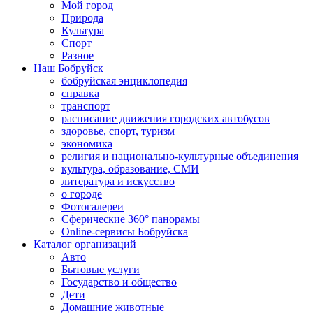
Мой город
Природа
Культура
Спорт
Разное
Наш Бобруйск
бобруйская энциклопедия
справка
транспорт
расписание движения городских автобусов
здоровье, спорт, туризм
экономика
религия и национально-культурные объединения
культура, образование, СМИ
литература и искусство
о городе
Фотогалереи
Сферические 360° панорамы
Online-сервисы Бобруйска
Каталог организаций
Авто
Бытовые услуги
Государство и общество
Дети
Домашние животные