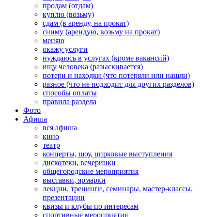
продам (отдам)
куплю (возьму)
сдам (в аренду, на прокат)
сниму (арендую, возьму на прокат)
меняю
окажу услуги
нуждаюсь в услугах (кроме вакансий)
ищу человека (разыскивается)
потери и находки (что потеряли или нашли)
разное (что не подходит для других разделов)
способы оплаты
правила раздела
Фото
Афиша
вся афиша
кино
театр
концерты, шоу, цирковые выступления
дискотеки, вечеринки
общегородские мероприятия
выставки, ярмарки
лекции, тренинги, семинары, мастер-классы,
презентации
квизы и клубы по интересам
спортивные мероприятия