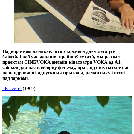
Надвор'е нам намякае, што з кожным днём лета ўсё
бліжэй. І каб час чакання прайшоў хутчэй, мы разам з
праектам
CINEVOKA
анлайн-кінатэатр
а
VOKA ад А1
сабралі для вас падборку фільмаў, прагляд якіх натхне вас
на вандраванні, адпускныя прыгоды, рамантыку і песні
пад зоркамі.
«Басейн»
(1969)