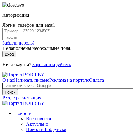
Авторизация
Логин, телефон или email
Забыли пароль?
Не заполнены необходимые поля!
Вход
Нет аккаунта?
Зарегистрируйтесь
О нас
Написать письмо
Реклама на портале
Оплата
Поиск
Вход / регистрация
Новости
Все новости
Актуально
Новости Бобруйска