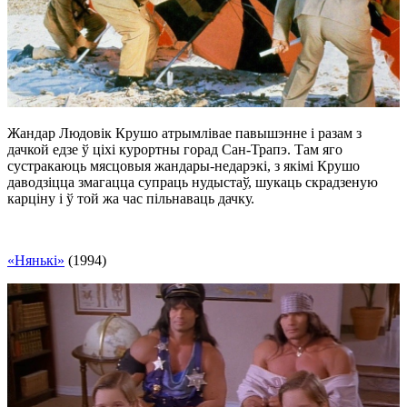
Жандар Людовік Крушо атрымлівае павышэнне і разам з
дачкой едзе ў ціхі курортны горад Сан-Трапэ. Там яго
сустракаюць мясцовыя жандары-недарэкі, з якімі Крушо
даводзіцца змагацца супраць нудыстаў, шукаць скрадзеную
карціну і ў той жа час пільнаваць дачку.
«Нянькі»
(1994)