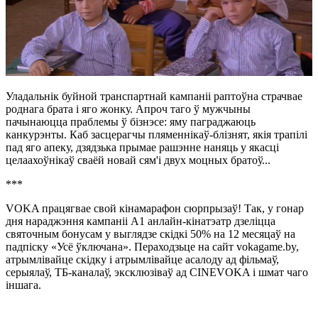
Уладальнік буйной транспартнай кампаніі раптоўна страчвае
роднага брата і яго жонку. Апроч таго ў мужчыны
пачынаюцца праблемы ў бізнэсе: яму паграджаюць
канкурэнты. Каб засцерагчы пляменнікаў-блізнят, якія трапілі
пад яго апеку, дзядзька прымае рашэнне наняць у якасці
целаахоўнікаў сваёй новай сям'і двух моцных братоў...
***
VOKA працягвае свой кінамарафон сюрпрызаў! Так, у гонар
дня нараджэння кампаніі А1 анлайн-кінатэатр дзеліцца
святочным бонусам у выглядзе скідкі 50% на 12 месяцаў на
падпіску «Усё ўключана». Пераходзьце на сайт vokagame.by,
атрымлівайце скідку і атрымлівайце асалоду ад фільмаў,
серыялаў, ТБ-каналаў, эксклюзіваў ад CINEVOKA і шмат чаго
іншага.