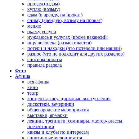
продам (отдам)
куплю (возьму)
сдам (в аренду, на прокат)
сниму (арендую, возьму на прокат)
меняю
окажу услуги
нуждаюсь в услугах (кроме вакансий)
ищу человека (разыскивается)
потери и находки (что потеряли или нашли)
разное (что не подходит для других разделов)
способы оплаты
правила раздела
Фото
Афиша
вся афиша
кино
театр
концерты, шоу, цирковые выступления
дискотеки, вечеринки
общегородские мероприятия
выставки, ярмарки
лекции, тренинги, семинары, мастер-классы,
презентации
квизы и клубы по интересам
спортивные мероприятия