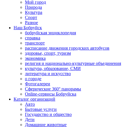
Мой город
Природа
Культура
Спорт
Разное
Наш Бобруйск
бобруйская энциклопедия
справка
транспорт
расписание движения городских автобусов
здоровье, спорт, туризм
экономика
религия и национально-культурные объединения
культура, образование, СМИ
литература и искусство
о городе
Фотогалереи
Сферические 360° панорамы
Online-сервисы Бобруйска
Каталог организаций
Авто
Бытовые услуги
Государство и общество
Дети
Домашние животные