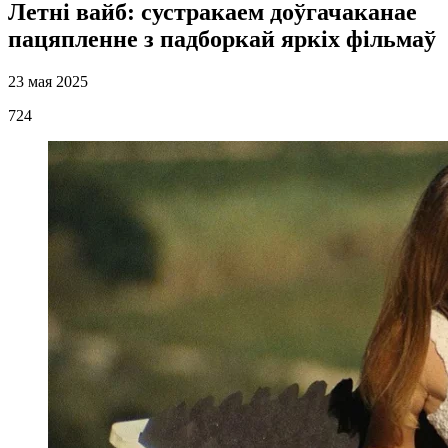
Летні вайб: сустракаем доўгачаканае
пацяпленне з падборкай яркіх фільмаў
23 мая 2025
724