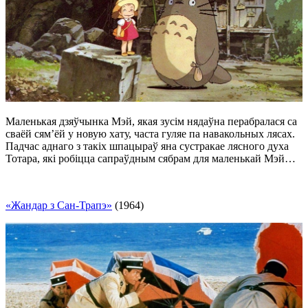
Маленькая дзяўчынка Мэй, якая зусім нядаўна перабралася са
сваёй сям’ёй у новую хату, часта гуляе па навакольных лясах.
Падчас аднаго з такіх шпацыраў яна сустракае лясного духа
Тотара, які робіцца сапраўдным сябрам для маленькай Мэй…
«Жандар з Сан-Трапэ»
(1964)