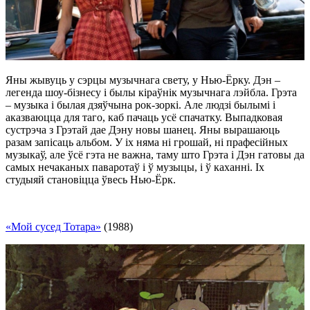
Яны жывуць у сэрцы музычнага свету, у Нью-Ёрку. Дэн
–
легенда шоу-бізнесу і былы кіраўнік музычнага лэйбла. Грэта
–
музыка і былая дзяўчына рок-зоркі. Але людзі былымі і
аказваюцца для таго, каб пачаць усё спачатку. Выпадковая
сустрэча з Грэтай дае Дэну новы шанец. Яны вырашаюць
разам запісаць альбом. У іх няма ні грошай, ні прафесійных
музыкаў, але ўсё гэта не важна, таму што Грэта і Дэн гатовы да
самых нечаканых паваротаў і ў музыцы, і ў каханні. Іх
студыяй становіцца ўвесь Нью-Ёрк.
«Мой сусед Тотара»
(1988)