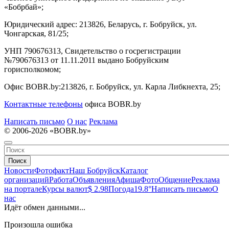
«Бобрбай»;
Юридический адрес:
213826, Беларусь, г. Бобруйск, ул.
Чонгарская, 81/25;
УНП 790676313, Свидетельство о госрегистрации
№790676313 от 11.11.2011 выдано Бобруйским
горисполкомом;
Офис BOBR.by:
213826, г. Бобруйск, ул. Карла Либкнехта, 25;
Контактные телефоны
офиса BOBR.by
Написать письмо
О нас
Реклама
© 2006-2026 «BOBR.by»
Поиск
Новости
Фотофакт
Наш Бобруйск
Каталог
организаций
Работа
Объявления
Афиша
Фото
Общение
Реклама
на портале
Курсы валют
$ 2.98
Погода
19.8°
Написать письмо
О
нас
Идёт обмен данными...
Произошла ошибка