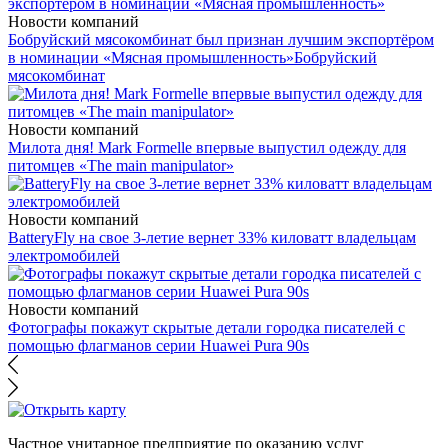
Новости компаний
Бобруйский мясокомбинат был признан лучшим экспортёром
в номинации «Мясная промышленность»
Бобруйский
мясокомбинат
Новости компаний
Милота дня! Mark Formelle впервые выпустил одежду для
питомцев «The main manipulator»
Новости компаний
BatteryFly на свое 3-летие вернет 33% киловатт владельцам
электромобилей
Новости компаний
Фотографы покажут скрытые детали городка писателей с
помощью флагманов серии Huawei Pura 90s
Частное унитарное предприятие по оказанию услуг