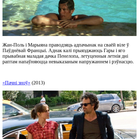
Жан-Поль і Марыяна праводзяць адпачынак на сваёй віле ў
Паўднёвай Францыі. Аднак калі прыязджаюць Гары і яго
прывабная маладая дачка Пенелопа, летуценныя летнія дні
раптам напаўняюцца невыказаным напружаннем і рэўнасцю.
«Пачні зноў»
(2013)