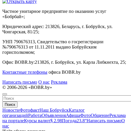
Частное унитарное предприятие по оказанию услуг
«Бобрбай»;
Юридический адрес:
213826, Беларусь, г. Бобруйск, ул.
Чонгарская, 81/25;
УНП 790676313, Свидетельство о госрегистрации
№790676313 от 11.11.2011 выдано Бобруйским
горисполкомом;
Офис BOBR.by:
213826, г. Бобруйск, ул. Карла Либкнехта, 25;
Контактные телефоны
офиса BOBR.by
Написать письмо
О нас
Реклама
© 2006-2026 «BOBR.by»
Поиск
Новости
Фотофакт
Наш Бобруйск
Каталог
организаций
Работа
Объявления
Афиша
Фото
Общение
Реклама
на портале
Курсы валют
$ 2.98
Погода
23.8°
Написать письмо
О
нас