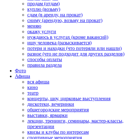
продам (отдам)
куплю (возьму)
сдам (в аренду, на прокат)
сниму (арендую, возьму на прокат)
меняю
окажу услуги
нуждаюсь в услугах (кроме вакансий)
ищу человека (разыскивается)
потери и находки (что потеряли или нашли)
разное (что не подходит для других разделов)
способы оплаты
правила раздела
Фото
Афиша
вся афиша
кино
театр
концерты, шоу, цирковые выступления
дискотеки, вечеринки
общегородские мероприятия
выставки, ярмарки
лекции, тренинги, семинары, мастер-классы,
презентации
квизы и клубы по интересам
спортивные мероприятия