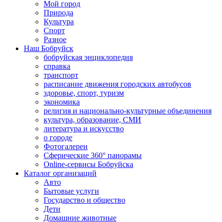
Мой город
Природа
Культура
Спорт
Разное
Наш Бобруйск
бобруйская энциклопедия
справка
транспорт
расписание движения городских автобусов
здоровье, спорт, туризм
экономика
религия и национально-культурные объединения
культура, образование, СМИ
литература и искусство
о городе
Фотогалереи
Сферические 360° панорамы
Online-сервисы Бобруйска
Каталог организаций
Авто
Бытовые услуги
Государство и общество
Дети
Домашние животные