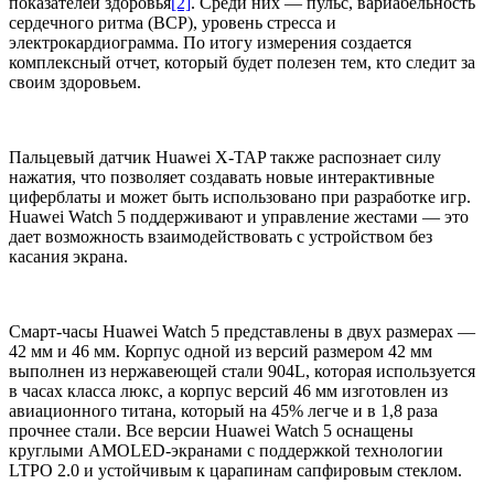
показателей здоровья
[2]
. Среди них — пульс, вариабельность
сердечного ритма (ВСР), уровень стресса и
электрокардиограмма. По итогу измерения создается
комплексный отчет, который будет полезен тем, кто следит за
своим здоровьем.
Пальцевый датчик Huawei X-TAP также распознает силу
нажатия, что позволяет создавать новые интерактивные
циферблаты и может быть использовано при разработке игр.
Huawei Watch 5 поддерживают и управление жестами — это
дает возможность взаимодействовать с устройством
без
касания экрана.
Смарт-часы Huawei Watch 5 представлены в двух размерах —
42 мм и 46 мм. Корпус одной из версий размером 42 мм
выполнен из нержавеющей стали 904L, которая используется
в часах класса люкс, а корпус версий 46 мм изготовлен из
авиационного титана, который на 45% легче и в 1,8 раза
прочнее стали. Все версии Huawei Watch 5 оснащены
круглыми AMOLED-экранами с поддержкой технологии
LTPO 2.0 и устойчивым к царапинам сапфировым стеклом.