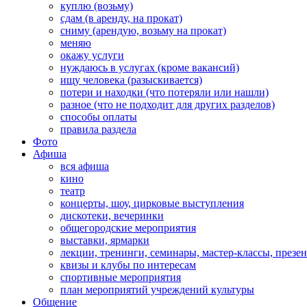
куплю (возьму)
сдам (в аренду, на прокат)
сниму (арендую, возьму на прокат)
меняю
окажу услуги
нуждаюсь в услугах (кроме вакансий)
ищу человека (разыскивается)
потери и находки (что потеряли или нашли)
разное (что не подходит для других разделов)
способы оплаты
правила раздела
Фото
Афиша
вся афиша
кино
театр
концерты, шоу, цирковые выступления
дискотеки, вечеринки
общегородские мероприятия
выставки, ярмарки
лекции, тренинги, семинары, мастер-классы, презе
квизы и клубы по интересам
спортивные мероприятия
план мероприятий учреждений культуры
Общение