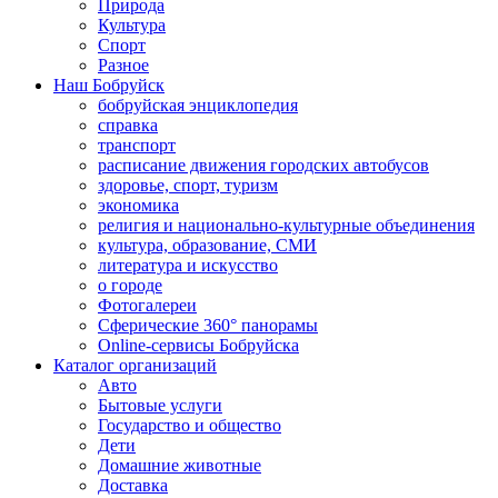
Природа
Культура
Спорт
Разное
Наш Бобруйск
бобруйская энциклопедия
справка
транспорт
расписание движения городских автобусов
здоровье, спорт, туризм
экономика
религия и национально-культурные объединения
культура, образование, СМИ
литература и искусство
о городе
Фотогалереи
Сферические 360° панорамы
Online-сервисы Бобруйска
Каталог организаций
Авто
Бытовые услуги
Государство и общество
Дети
Домашние животные
Доставка