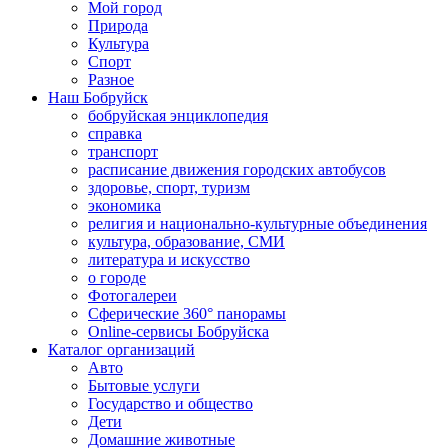
Мой город
Природа
Культура
Спорт
Разное
Наш Бобруйск
бобруйская энциклопедия
справка
транспорт
расписание движения городских автобусов
здоровье, спорт, туризм
экономика
религия и национально-культурные объединения
культура, образование, СМИ
литература и искусство
о городе
Фотогалереи
Сферические 360° панорамы
Online-сервисы Бобруйска
Каталог организаций
Авто
Бытовые услуги
Государство и общество
Дети
Домашние животные