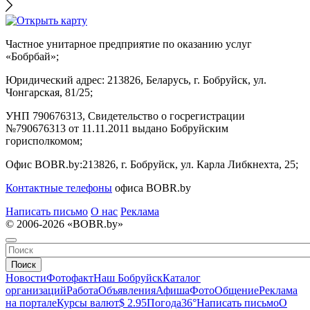
Частное унитарное предприятие по оказанию услуг
«Бобрбай»;
Юридический адрес:
213826, Беларусь, г. Бобруйск, ул.
Чонгарская, 81/25;
УНП 790676313, Свидетельство о госрегистрации
№790676313 от 11.11.2011 выдано Бобруйским
горисполкомом;
Офис BOBR.by:
213826, г. Бобруйск, ул. Карла Либкнехта, 25;
Контактные телефоны
офиса BOBR.by
Написать письмо
О нас
Реклама
© 2006-2026 «BOBR.by»
Поиск
Новости
Фотофакт
Наш Бобруйск
Каталог
организаций
Работа
Объявления
Афиша
Фото
Общение
Реклама
на портале
Курсы валют
$ 2.95
Погода
36°
Написать письмо
О