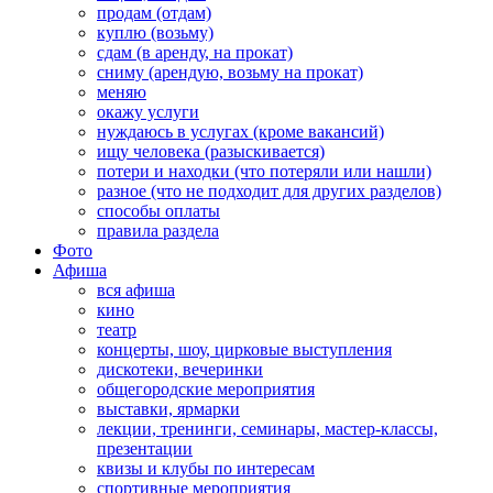
продам (отдам)
куплю (возьму)
сдам (в аренду, на прокат)
сниму (арендую, возьму на прокат)
меняю
окажу услуги
нуждаюсь в услугах (кроме вакансий)
ищу человека (разыскивается)
потери и находки (что потеряли или нашли)
разное (что не подходит для других разделов)
способы оплаты
правила раздела
Фото
Афиша
вся афиша
кино
театр
концерты, шоу, цирковые выступления
дискотеки, вечеринки
общегородские мероприятия
выставки, ярмарки
лекции, тренинги, семинары, мастер-классы,
презентации
квизы и клубы по интересам
спортивные мероприятия