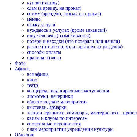
куплю (возьму)
сдам (в аренду, на прокат)
сниму (арендую, возьму на прокат)
меняю
окажу услуги
нуждаюсь в услугах (кроме вакансий)
ищу человека (разыскивается)
потери и находки (что потеряли или нашли)
разное (что не подходит для других разделов)
способы оплаты
правила раздела
Фото
Афиша
вся афиша
кино
театр
концерты, шоу, цирковые выступления
дискотеки, вечеринки
общегородские мероприятия
выставки, ярмарки
лекции, тренинги, семинары, мастер-классы, презе
квизы и клубы по интересам
спортивные мероприятия
план мероприятий учреждений культуры
Общение