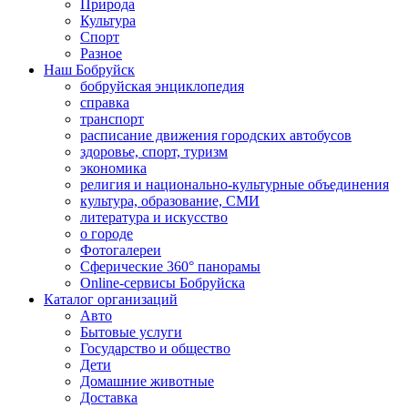
Природа
Культура
Спорт
Разное
Наш Бобруйск
бобруйская энциклопедия
справка
транспорт
расписание движения городских автобусов
здоровье, спорт, туризм
экономика
религия и национально-культурные объединения
культура, образование, СМИ
литература и искусство
о городе
Фотогалереи
Сферические 360° панорамы
Online-сервисы Бобруйска
Каталог организаций
Авто
Бытовые услуги
Государство и общество
Дети
Домашние животные
Доставка