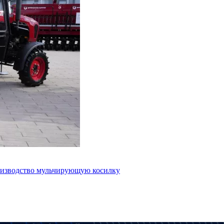
роизводство мульчирующую косилку