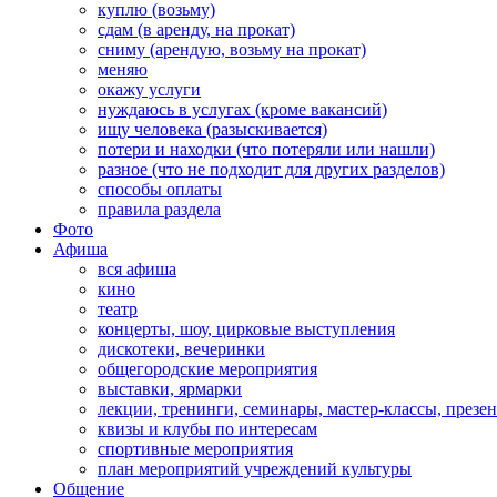
куплю (возьму)
сдам (в аренду, на прокат)
сниму (арендую, возьму на прокат)
меняю
окажу услуги
нуждаюсь в услугах (кроме вакансий)
ищу человека (разыскивается)
потери и находки (что потеряли или нашли)
разное (что не подходит для других разделов)
способы оплаты
правила раздела
Фото
Афиша
вся афиша
кино
театр
концерты, шоу, цирковые выступления
дискотеки, вечеринки
общегородские мероприятия
выставки, ярмарки
лекции, тренинги, семинары, мастер-классы, презе
квизы и клубы по интересам
спортивные мероприятия
план мероприятий учреждений культуры
Общение