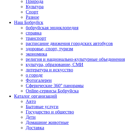
Природа
Культура
Спорт
Разное
Наш Бобруйск
бобруйская энциклопедия
справка
транспорт
расписание движения городских автобусов
здоровье, спорт, туризм
экономика
религия и национально-культурные объединения
культура, образование, СМИ
литература и искусство
о городе
Фотогалереи
Сферические 360° панорамы
Online-сервисы Бобруйска
Каталог организаций
Авто
Бытовые услуги
Государство и общество
Дети
Домашние животные
Доставка