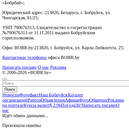
«Бобрбай»;
Юридический адрес:
213826, Беларусь, г. Бобруйск, ул.
Чонгарская, 81/25;
УНП 790676313, Свидетельство о госрегистрации
№790676313 от 11.11.2011 выдано Бобруйским
горисполкомом;
Офис BOBR.by:
213826, г. Бобруйск, ул. Карла Либкнехта, 25;
Контактные телефоны
офиса BOBR.by
Написать письмо
О нас
Реклама
© 2006-2026 «BOBR.by»
Поиск
Новости
Фотофакт
Наш Бобруйск
Каталог
организаций
Работа
Объявления
Афиша
Фото
Общение
Реклама
на портале
Курсы валют
$ 2.96
Погода
36°
Написать письмо
О
нас
Идёт обмен данными...
Произошла ошибка