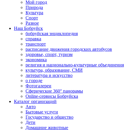
Мой город
Природа
Культура
Спорт
Разное
Наш Бобруйск
бобруйская энциклопедия
справка
транспорт
расписание движения городских автобусов
здоровье, спорт, туризм
экономика
религия и национально-культурные объединения
культура, образование, СМИ
литература и искусство
о городе
Фотогалереи
Сферические 360° панорамы
Online-сервисы Бобруйска
Каталог организаций
Авто
Бытовые услуги
Государство и общество
Дети
Домашние животные