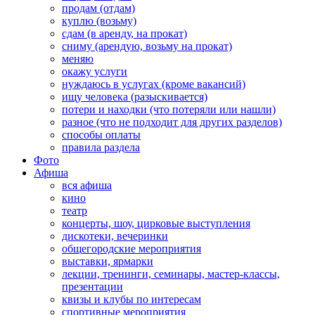
продам (отдам)
куплю (возьму)
сдам (в аренду, на прокат)
сниму (арендую, возьму на прокат)
меняю
окажу услуги
нуждаюсь в услугах (кроме вакансий)
ищу человека (разыскивается)
потери и находки (что потеряли или нашли)
разное (что не подходит для других разделов)
способы оплаты
правила раздела
Фото
Афиша
вся афиша
кино
театр
концерты, шоу, цирковые выступления
дискотеки, вечеринки
общегородские мероприятия
выставки, ярмарки
лекции, тренинги, семинары, мастер-классы,
презентации
квизы и клубы по интересам
спортивные мероприятия