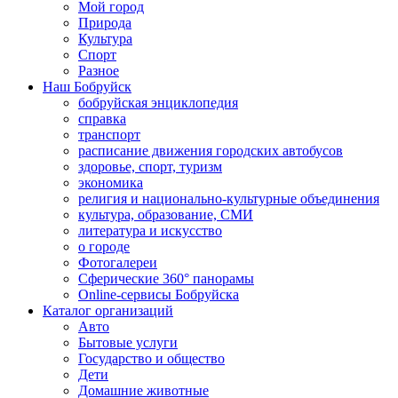
Мой город
Природа
Культура
Спорт
Разное
Наш Бобруйск
бобруйская энциклопедия
справка
транспорт
расписание движения городских автобусов
здоровье, спорт, туризм
экономика
религия и национально-культурные объединения
культура, образование, СМИ
литература и искусство
о городе
Фотогалереи
Сферические 360° панорамы
Online-сервисы Бобруйска
Каталог организаций
Авто
Бытовые услуги
Государство и общество
Дети
Домашние животные