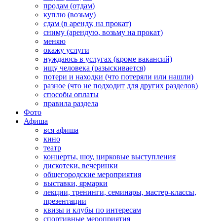
продам (отдам)
куплю (возьму)
сдам (в аренду, на прокат)
сниму (арендую, возьму на прокат)
меняю
окажу услуги
нуждаюсь в услугах (кроме вакансий)
ищу человека (разыскивается)
потери и находки (что потеряли или нашли)
разное (что не подходит для других разделов)
способы оплаты
правила раздела
Фото
Афиша
вся афиша
кино
театр
концерты, шоу, цирковые выступления
дискотеки, вечеринки
общегородские мероприятия
выставки, ярмарки
лекции, тренинги, семинары, мастер-классы,
презентации
квизы и клубы по интересам
спортивные мероприятия