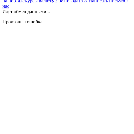
на портале
Курсы валют
$ 2.98
Погода
19.8°
Написать письмо
О
нас
Идёт обмен данными...
Произошла ошибка