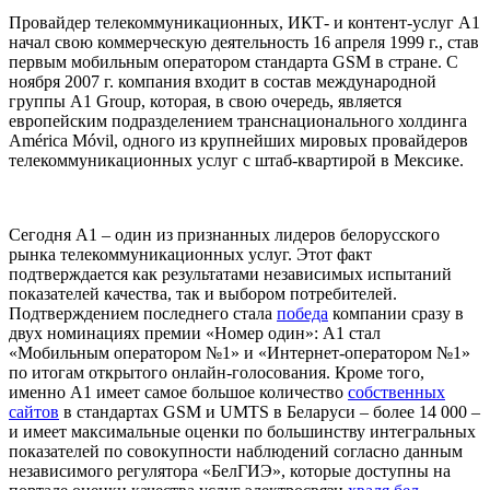
Провайдер телекоммуникационных, ИКТ- и контент-услуг А1
начал свою коммерческую деятельность 16 апреля 1999 г., став
первым мобильным оператором стандарта GSM в стране. С
ноября 2007 г. компания входит в состав международной
группы A1 Group, которая, в свою очередь, является
европейским подразделением транснационального холдинга
América Móvil, одного из крупнейших мировых провайдеров
телекоммуникационных услуг с штаб-квартирой в Мексике.
Сегодня А1 – один из признанных лидеров белорусского
рынка телекоммуникационных услуг. Этот факт
подтверждается как результатами независимых испытаний
показателей качества, так и выбором потребителей.
Подтверждением последнего стала
победа
компании сразу в
двух номинациях премии «Номер один»: А1 стал
«Мобильным оператором №1» и «Интернет-оператором №1»
по итогам открытого онлайн-голосования. Кроме того,
именно А1 имеет самое большое количество
собственных
сайтов
в стандартах GSM и UMTS в Беларуси – более 14 000 –
и имеет максимальные оценки по большинству интегральных
показателей по совокупности наблюдений согласно данным
независимого регулятора «БелГИЭ», которые доступны на