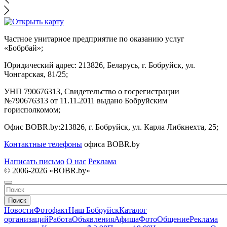
Частное унитарное предприятие по оказанию услуг
«Бобрбай»;
Юридический адрес:
213826, Беларусь, г. Бобруйск, ул.
Чонгарская, 81/25;
УНП 790676313, Свидетельство о госрегистрации
№790676313 от 11.11.2011 выдано Бобруйским
горисполкомом;
Офис BOBR.by:
213826, г. Бобруйск, ул. Карла Либкнехта, 25;
Контактные телефоны
офиса BOBR.by
Написать письмо
О нас
Реклама
© 2006-2026 «BOBR.by»
Поиск
Новости
Фотофакт
Наш Бобруйск
Каталог
организаций
Работа
Объявления
Афиша
Фото
Общение
Реклама