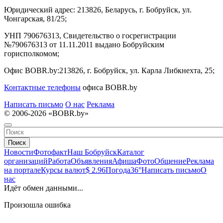
Юридический адрес:
213826, Беларусь, г. Бобруйск, ул.
Чонгарская, 81/25;
УНП 790676313, Свидетельство о госрегистрации
№790676313 от 11.11.2011 выдано Бобруйским
горисполкомом;
Офис BOBR.by:
213826, г. Бобруйск, ул. Карла Либкнехта, 25;
Контактные телефоны
офиса BOBR.by
Написать письмо
О нас
Реклама
© 2006-2026 «BOBR.by»
Поиск
Новости
Фотофакт
Наш Бобруйск
Каталог
организаций
Работа
Объявления
Афиша
Фото
Общение
Реклама
на портале
Курсы валют
$ 2.96
Погода
36°
Написать письмо
О
нас
Идёт обмен данными...
Произошла ошибка