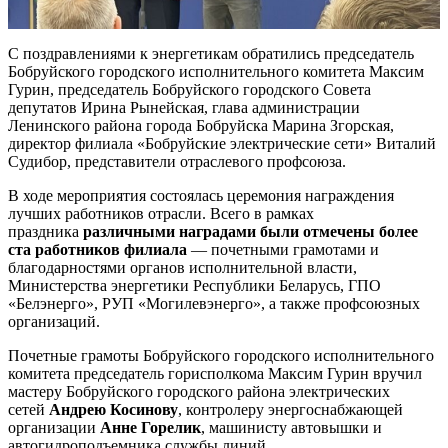
С поздравлениями к энергетикам обратились председатель
Бобруйского городского исполнительного комитета Максим
Гурин, председатель Бобруйского городского Совета
депутатов Ирина Рынейская, глава администрации
Ленинского района города Бобруйска Марина Згорская,
директор филиала «Бобруйские электрические сети» Виталий
Судибор, представители отраслевого профсоюза.
В ходе мероприятия состоялась церемония награждения
лучших работников отрасли. Всего в рамках
праздника
различными наградами были отмечены более
ста работников филиала
— почетными грамотами и
благодарностями органов исполнительной власти,
Министерства энергетики Республики Беларусь, ГПО
«Белэнерго», РУП «Могилевэнерго», а также профсоюзных
организаций.
Почетные грамоты Бобруйского городского исполнительного
комитета председатель горисполкома Максим Гурин вручил
мастеру Бобруйского городского района электрических
сетей
Андрею Косинову
, контролеру энергоснабжающей
организации
Анне Горелик
, машинисту автовышки и
автогидроподъемника службы линий