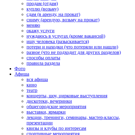
продам (отдам)
куплю (возьму)
сдам (в аренду, на прокат)
сниму (арендую, возьму на прокат)
меняю
окажу услуги
нуждаюсь в услугах (кроме вакансий)
ищу человека (разыскивается)
потери и находки (что потеряли или нашли)
разное (что не подходит для других разделов)
способы оплаты
правила раздела
Фото
Афиша
вся афиша
кино
театр
концерты, шоу, цирковые выступления
дискотеки, вечеринки
общегородские мероприятия
выставки, ярмарки
лекции, тренинги, семинары, мастер-классы,
презентации
квизы и клубы по интересам
спортивные мероприятия