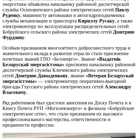
энергетики объявлена начальнику районной диспетчерской
службы Осиповичского района электрических сетей
Павлу
Руденку
, машинисту автовышки и автогидроподъемника
службы механизации и транспорта
Кириллу Русаку
, а также
электромонтеру по эксплуатации распределительных сетей
Бобруйского сельского района электрических сетей
Дмитрию
Фурдзину
.
Особым признанием многолетнего добросовестного труда и
значительного вклада в развитие отрасли стало присвоение
почетных званий ГПО «Белэнерго». Звание
«Выдатнік
Беларускай энергасістэмы»
присвоено начальнику районной
диспетчерской службы Кличевского района электрических
сетей
Дмитрию Давыденкову
, звание
«Ветеран Беларускай
энергасістэмы»
— электромонтеру оперативно-выездной
бригады Глусского района электрических сетей
Александру
Власевичу
.
Ряд работников был удостоен занесения на Доску Почета и в
Книгу Почета РУП «Могилевэнерго» и филиала «Бобруйские
электрические сети», что стало признанием их высокого
профессионального мастерства, ответственности и
преданности профессии.