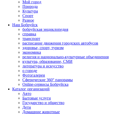
Мой город
Природа
Культура
Спорт
Разное
Наш Бобруйск
бобруйская энциклопедия
справка
транспорт
расписание движения городских автобусов
здоровье, спорт, туризм
экономика
религия и национально-культурные объединения
культура, образование, СМИ
литература и искусство
о городе
Фотогалереи
Сферические 360° панорамы
Online-сервисы Бобруйска
Каталог организаций
Авто
Бытовые услуги
Государство и общество
Дети
Домашние животные