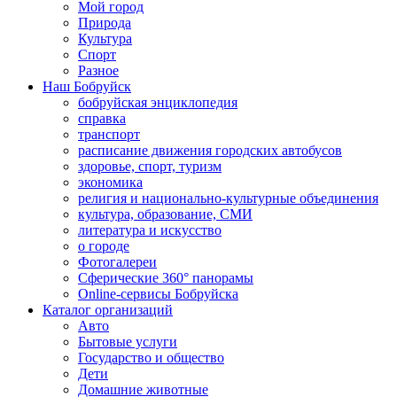
Мой город
Природа
Культура
Спорт
Разное
Наш Бобруйск
бобруйская энциклопедия
справка
транспорт
расписание движения городских автобусов
здоровье, спорт, туризм
экономика
религия и национально-культурные объединения
культура, образование, СМИ
литература и искусство
о городе
Фотогалереи
Сферические 360° панорамы
Online-сервисы Бобруйска
Каталог организаций
Авто
Бытовые услуги
Государство и общество
Дети
Домашние животные