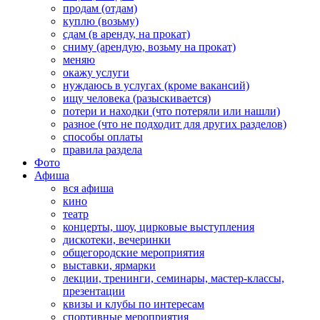
продам (отдам)
куплю (возьму)
сдам (в аренду, на прокат)
сниму (арендую, возьму на прокат)
меняю
окажу услуги
нуждаюсь в услугах (кроме вакансий)
ищу человека (разыскивается)
потери и находки (что потеряли или нашли)
разное (что не подходит для других разделов)
способы оплаты
правила раздела
Фото
Афиша
вся афиша
кино
театр
концерты, шоу, цирковые выступления
дискотеки, вечеринки
общегородские мероприятия
выставки, ярмарки
лекции, тренинги, семинары, мастер-классы,
презентации
квизы и клубы по интересам
спортивные мероприятия