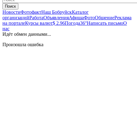
Поиск
Новости
Фотофакт
Наш Бобруйск
Каталог
организаций
Работа
Объявления
Афиша
Фото
Общение
Реклама
на портале
Курсы валют
$ 2.96
Погода
36°
Написать письмо
О
нас
Идёт обмен данными...
Произошла ошибка