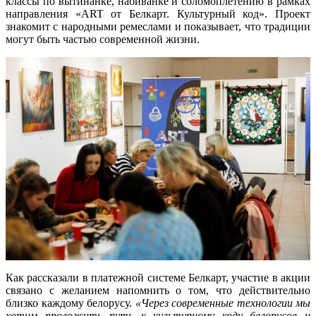
классы по вытинанке, набиванке и соломоплетению в рамках
направления «ART от Белкарт. Культурный код». Проект
знакомит с народными ремеслами и показывает, что традиции
могут быть частью современной жизни.
Как рассказали в платежной системе Белкарт, участие в акции
связано с желанием напомнить о том, что действительно
близко каждому белорусу.
«Через современные технологии мы
хотим проложить путь к культурному коду белорусов и