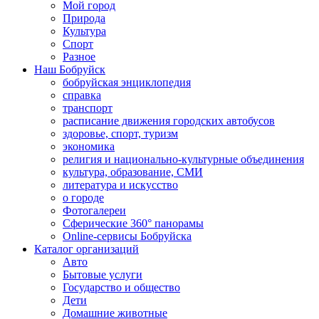
Мой город
Природа
Культура
Спорт
Разное
Наш Бобруйск
бобруйская энциклопедия
справка
транспорт
расписание движения городских автобусов
здоровье, спорт, туризм
экономика
религия и национально-культурные объединения
культура, образование, СМИ
литература и искусство
о городе
Фотогалереи
Сферические 360° панорамы
Online-сервисы Бобруйска
Каталог организаций
Авто
Бытовые услуги
Государство и общество
Дети
Домашние животные