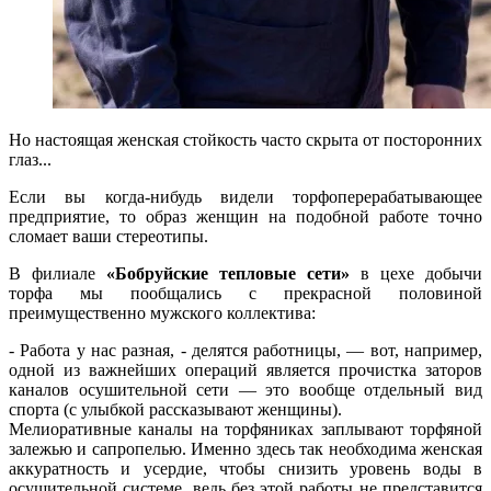
Но настоящая женская стойкость часто скрыта от посторонних
глаз...
Если вы когда-нибудь видели торфоперерабатывающее
предприятие, то образ женщин на подобной работе точно
сломает ваши стереотипы.
В филиале
«Бобруйские тепловые сети»
в цехе добычи
торфа мы пообщались с прекрасной половиной
преимущественно мужского коллектива:
- Работа у нас разная, - делятся работницы, — вот, например,
одной из важнейших операций является прочистка заторов
каналов осушительной сети — это вообще отдельный вид
спорта (с улыбкой рассказывают женщины).
Мелиоративные каналы на торфяниках заплывают торфяной
залежью и сапропелью. Именно здесь так необходима женская
аккуратность и усердие, чтобы снизить уровень воды в
осушительной системе, ведь без этой работы не представится