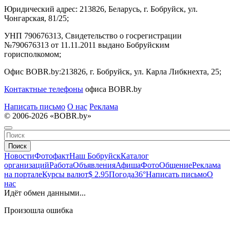
Юридический адрес:
213826, Беларусь, г. Бобруйск, ул.
Чонгарская, 81/25;
УНП 790676313, Свидетельство о госрегистрации
№790676313 от 11.11.2011 выдано Бобруйским
горисполкомом;
Офис BOBR.by:
213826, г. Бобруйск, ул. Карла Либкнехта, 25;
Контактные телефоны
офиса BOBR.by
Написать письмо
О нас
Реклама
© 2006-2026 «BOBR.by»
Поиск
Новости
Фотофакт
Наш Бобруйск
Каталог
организаций
Работа
Объявления
Афиша
Фото
Общение
Реклама
на портале
Курсы валют
$ 2.95
Погода
36°
Написать письмо
О
нас
Идёт обмен данными...
Произошла ошибка