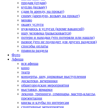
продам (отдам)
куплю (возьму)
сдам (в аренду, на прокат)
сниму (арендую, возьму на прокат)
меняю
окажу услуги
нуждаюсь в услугах (кроме вакансий)
ищу человека (разыскивается)
потери и находки (что потеряли или нашли)
разное (что не подходит для других разделов)
способы оплаты
правила раздела
Фото
Афиша
вся афиша
кино
театр
концерты, шоу, цирковые выступления
дискотеки, вечеринки
общегородские мероприятия
выставки, ярмарки
лекции, тренинги, семинары, мастер-классы,
презентации
квизы и клубы по интересам
спортивные мероприятия