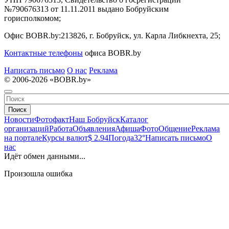
№790676313 от 11.11.2011 выдано Бобруйским
горисполкомом;
Офис BOBR.by:
213826, г. Бобруйск, ул. Карла Либкнехта, 25;
Контактные телефоны
офиса BOBR.by
Написать письмо
О нас
Реклама
© 2006-2026 «BOBR.by»
Поиск
Новости
Фотофакт
Наш Бобруйск
Каталог
организаций
Работа
Объявления
Афиша
Фото
Общение
Реклама
на портале
Курсы валют
$ 2.94
Погода
32°
Написать письмо
О
нас
Идёт обмен данными...
Произошла ошибка