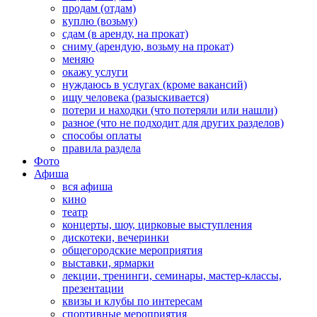
продам (отдам)
куплю (возьму)
сдам (в аренду, на прокат)
сниму (арендую, возьму на прокат)
меняю
окажу услуги
нуждаюсь в услугах (кроме вакансий)
ищу человека (разыскивается)
потери и находки (что потеряли или нашли)
разное (что не подходит для других разделов)
способы оплаты
правила раздела
Фото
Афиша
вся афиша
кино
театр
концерты, шоу, цирковые выступления
дискотеки, вечеринки
общегородские мероприятия
выставки, ярмарки
лекции, тренинги, семинары, мастер-классы,
презентации
квизы и клубы по интересам
спортивные мероприятия