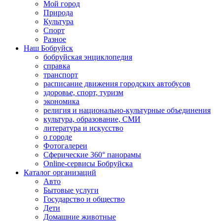
Мой город
Природа
Культура
Спорт
Разное
Наш Бобруйск
бобруйская энциклопедия
справка
транспорт
расписание движения городских автобусов
здоровье, спорт, туризм
экономика
религия и национально-культурные объединения
культура, образование, СМИ
литература и искусство
о городе
Фотогалереи
Сферические 360° панорамы
Online-сервисы Бобруйска
Каталог организаций
Авто
Бытовые услуги
Государство и общество
Дети
Домашние животные