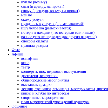
куплю (возьму)
сдам (в аренду, на прокат)
сниму (арендую, возьму на прокат)
меняю
окажу услуги
нуждаюсь в услугах (кроме вакансий)
ищу человека (разыскивается)
потери и находки (что потеряли или нашли)
разное (что не подходит для других разделов)
способы оплаты
правила раздела
Фото
Афиша
вся афиша
кино
театр
концерты, шоу, цирковые выступления
дискотеки, вечеринки
общегородские мероприятия
выставки, ярмарки
лекции, тренинги, семинары, мастер-классы, презе
квизы и клубы по интересам
спортивные мероприятия
план мероприятий учреждений культуры
Общение