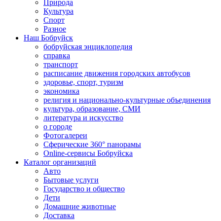
Природа
Культура
Спорт
Разное
Наш Бобруйск
бобруйская энциклопедия
справка
транспорт
расписание движения городских автобусов
здоровье, спорт, туризм
экономика
религия и национально-культурные объединения
культура, образование, СМИ
литература и искусство
о городе
Фотогалереи
Сферические 360° панорамы
Online-сервисы Бобруйска
Каталог организаций
Авто
Бытовые услуги
Государство и общество
Дети
Домашние животные
Доставка