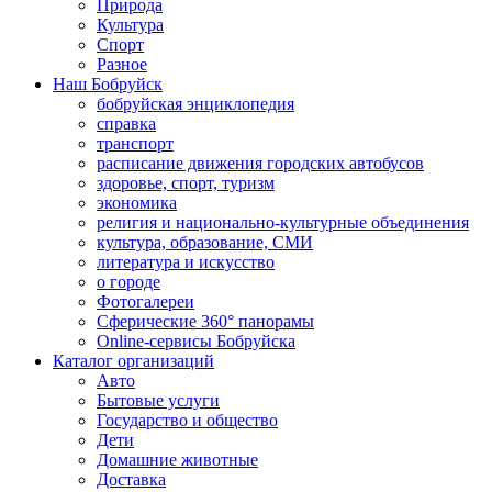
Природа
Культура
Спорт
Разное
Наш Бобруйск
бобруйская энциклопедия
справка
транспорт
расписание движения городских автобусов
здоровье, спорт, туризм
экономика
религия и национально-культурные объединения
культура, образование, СМИ
литература и искусство
о городе
Фотогалереи
Сферические 360° панорамы
Online-сервисы Бобруйска
Каталог организаций
Авто
Бытовые услуги
Государство и общество
Дети
Домашние животные
Доставка