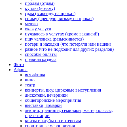
продам (отдам)
куплю (возьму)
сдам (в аренду, на прокат)
сниму (арендую, возьму на прокат)
меняю
окажу услуги
нуждаюсь в услугах (кроме вакансий)
ищу человека (разыскивается)
потери и находки (что потеряли или нашли)
разное (что не подходит для других разделов)
способы оплаты
правила раздела
Фото
Афиша
вся афиша
кино
театр
концерты, шоу, цирковые выступления
дискотеки, вечеринки
общегородские мероприятия
выставки, ярмарки
лекции, тренинги, семинары, мастер-классы,
презентации
квизы и клубы по интересам
спортивные мероприятия