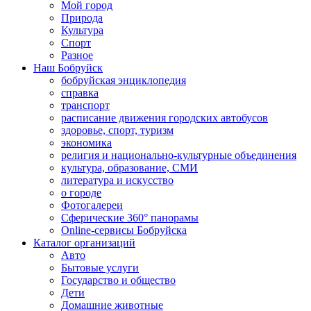
Мой город
Природа
Культура
Спорт
Разное
Наш Бобруйск
бобруйская энциклопедия
справка
транспорт
расписание движения городских автобусов
здоровье, спорт, туризм
экономика
религия и национально-культурные объединения
культура, образование, СМИ
литература и искусство
о городе
Фотогалереи
Сферические 360° панорамы
Online-сервисы Бобруйска
Каталог организаций
Авто
Бытовые услуги
Государство и общество
Дети
Домашние животные