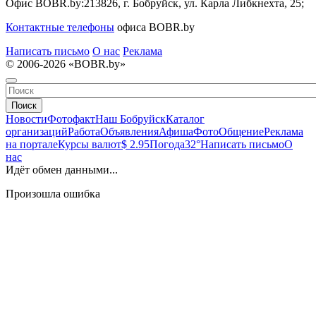
Офис BOBR.by:
213826, г. Бобруйск, ул. Карла Либкнехта, 25;
Контактные телефоны
офиса BOBR.by
Написать письмо
О нас
Реклама
© 2006-2026 «BOBR.by»
Поиск
Новости
Фотофакт
Наш Бобруйск
Каталог
организаций
Работа
Объявления
Афиша
Фото
Общение
Реклама
на портале
Курсы валют
$ 2.95
Погода
32°
Написать письмо
О
нас
Идёт обмен данными...
Произошла ошибка