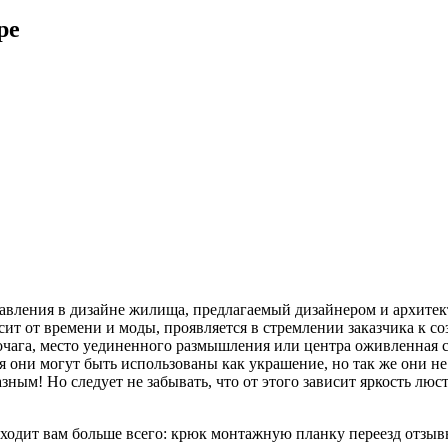
ре
правления в дизайне жилища, предлагаемый дизайнером и архит
сит от времени и моды, проявляется в стремлении заказчика к со
очага, место уединенного размышления или центра оживленная 
 они могут быть использованы как украшение, но так же они не 
зным! Но следует не забывать, что от этого зависит яркость л
дходит вам больше всего: крюк монтажную планку переезд отзыв