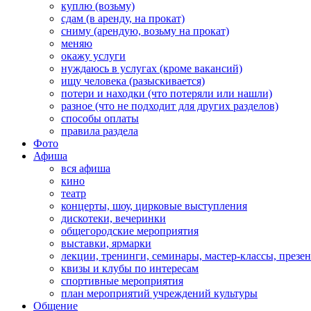
куплю (возьму)
сдам (в аренду, на прокат)
сниму (арендую, возьму на прокат)
меняю
окажу услуги
нуждаюсь в услугах (кроме вакансий)
ищу человека (разыскивается)
потери и находки (что потеряли или нашли)
разное (что не подходит для других разделов)
способы оплаты
правила раздела
Фото
Афиша
вся афиша
кино
театр
концерты, шоу, цирковые выступления
дискотеки, вечеринки
общегородские мероприятия
выставки, ярмарки
лекции, тренинги, семинары, мастер-классы, презе
квизы и клубы по интересам
спортивные мероприятия
план мероприятий учреждений культуры
Общение