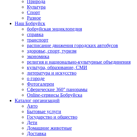
Природа
Культура
Спорт
Разное
Наш Бобруйск
бобруйская энциклопедия
справка
транспорт
расписание движения городских автобусов
здоровье, спорт, туризм
экономика
религия и национально-культурные объединения
культура, образование, СМИ
литература и искусство
о городе
Фотогалереи
Сферические 360° панорамы
Online-сервисы Бобруйска
Каталог организаций
Авто
Бытовые услуги
Государство и общество
Дети
Домашние животные
Доставка