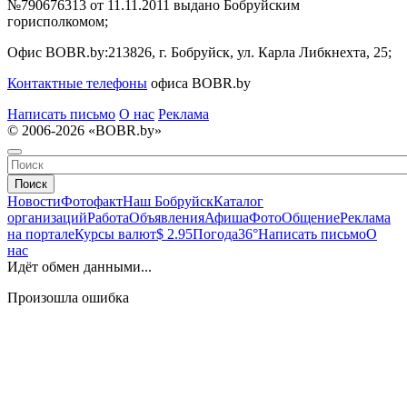
№790676313 от 11.11.2011 выдано Бобруйским
горисполкомом;
Офис BOBR.by:
213826, г. Бобруйск, ул. Карла Либкнехта, 25;
Контактные телефоны
офиса BOBR.by
Написать письмо
О нас
Реклама
© 2006-2026 «BOBR.by»
Поиск
Новости
Фотофакт
Наш Бобруйск
Каталог
организаций
Работа
Объявления
Афиша
Фото
Общение
Реклама
на портале
Курсы валют
$ 2.95
Погода
36°
Написать письмо
О
нас
Идёт обмен данными...
Произошла ошибка