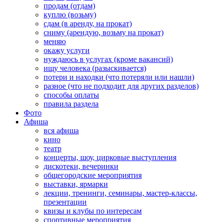
продам (отдам)
куплю (возьму)
сдам (в аренду, на прокат)
сниму (арендую, возьму на прокат)
меняю
окажу услуги
нуждаюсь в услугах (кроме вакансий)
ищу человека (разыскивается)
потери и находки (что потеряли или нашли)
разное (что не подходит для других разделов)
способы оплаты
правила раздела
Фото
Афиша
вся афиша
кино
театр
концерты, шоу, цирковые выступления
дискотеки, вечеринки
общегородские мероприятия
выставки, ярмарки
лекции, тренинги, семинары, мастер-классы,
презентации
квизы и клубы по интересам
спортивные мероприятия