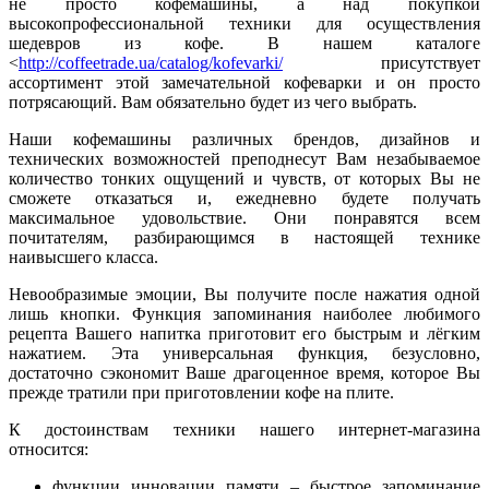
не просто кофемашины, а над покупкой
высокопрофессиональной техники для осуществления
шедевров из кофе. В нашем каталоге
<
http://coffeetrade.ua/catalog/kofevarki/
присутствует
ассортимент этой замечательной кофеварки и он просто
потрясающий. Вам обязательно будет из чего выбрать.
Наши кофемашины различных брендов, дизайнов и
технических возможностей преподнесут Вам незабываемое
количество тонких ощущений и чувств, от которых Вы не
сможете отказаться и, ежедневно будете получать
максимальное удовольствие. Они понравятся всем
почитателям, разбирающимся в настоящей технике
наивысшего класса.
Невообразимые эмоции, Вы получите после нажатия одной
лишь кнопки. Функция запоминания наиболее любимого
рецепта Вашего напитка приготовит его быстрым и лёгким
нажатием. Эта универсальная функция, безусловно,
достаточно сэкономит Ваше драгоценное время, которое Вы
прежде тратили при приготовлении кофе на плите.
К достоинствам техники нашего интернет-магазина
относится:
функции инновации памяти – быстрое запоминание