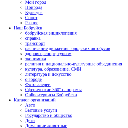
Мой город
Природа
Культура
Спорт
Разное
Наш Бобруйск
бобруйская энциклопедия
справка
транспорт
расписание движения городских автобусов
здоровье, спорт, туризм
экономика
религия и национально-культурные объединения
культура, образование, СМИ
литература и искусство
о городе
Фотогалереи
Сферические 360° панорамы
Online-сервисы Бобруйска
Каталог организаций
Авто
Бытовые услуги
Государство и общество
Дети
Домашние животные