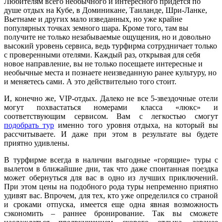
Любителям всего необычного и интересного придется по
душе отдых на Кубе, в Доминикане, Таиланде, Шри-Ланке,
Вьетнаме и других мало изведанных, но уже крайне
популярных точках земного шара. Кроме того, там вы
получите не только незабываемые ощущения, но и довольно
высокий уровень сервиса, ведь турфирма сотрудничает только
с проверенными отелями. Каждый раз, открывая для себя
новое направление, вы не только посещаете интересные и
необычные места и познаете неизведанную ранее культуру, но
и меняетесь сами. А это действительно того стоит.
И, конечно же, VIP-отдых. Далеко не все 5-звездочные отели
могут похвастаться номерами класса «люкс» и
соответствующим сервисом. Вам с легкостью смогут
подобрать тур
именно того уровня отдыха, на который вы
рассчитываете. И даже при этом в результате вы будете
приятно удивлены.
В турфирме всегда в наличии выгодные «горящие» туры с
вылетом в ближайшие дни, так что даже спонтанная поездка
может обернуться для вас в одно из лучших приключений.
При этом цены на подобного рода туры непременно приятно
удивят вас. Впрочем, для тех, кто уже определился со страной
и сроками отпуска, имеется еще одна явная возможность
сэкономить – раннее бронирование. Так вы сможете