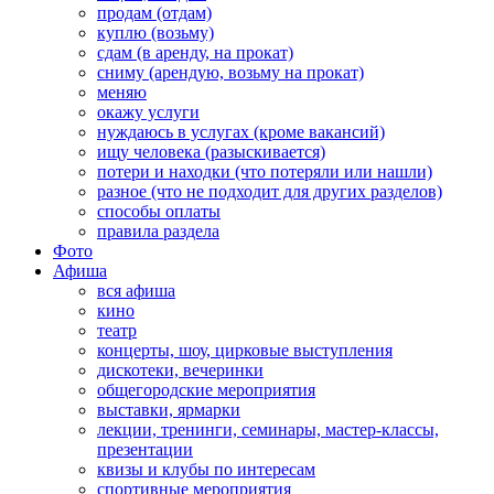
продам (отдам)
куплю (возьму)
сдам (в аренду, на прокат)
сниму (арендую, возьму на прокат)
меняю
окажу услуги
нуждаюсь в услугах (кроме вакансий)
ищу человека (разыскивается)
потери и находки (что потеряли или нашли)
разное (что не подходит для других разделов)
способы оплаты
правила раздела
Фото
Афиша
вся афиша
кино
театр
концерты, шоу, цирковые выступления
дискотеки, вечеринки
общегородские мероприятия
выставки, ярмарки
лекции, тренинги, семинары, мастер-классы,
презентации
квизы и клубы по интересам
спортивные мероприятия