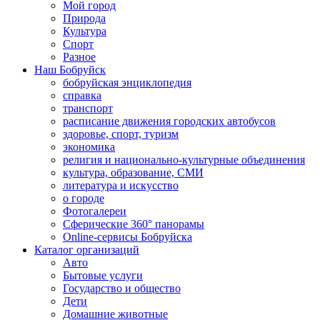
Мой город
Природа
Культура
Спорт
Разное
Наш Бобруйск
бобруйская энциклопедия
справка
транспорт
расписание движения городских автобусов
здоровье, спорт, туризм
экономика
религия и национально-культурные объединения
культура, образование, СМИ
литература и искусство
о городе
Фотогалереи
Сферические 360° панорамы
Online-сервисы Бобруйска
Каталог организаций
Авто
Бытовые услуги
Государство и общество
Дети
Домашние животные