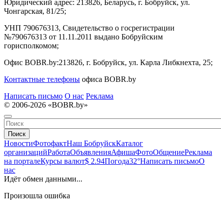
Юридический адрес:
213826, Беларусь, г. Бобруйск, ул.
Чонгарская, 81/25;
УНП 790676313, Свидетельство о госрегистрации
№790676313 от 11.11.2011 выдано Бобруйским
горисполкомом;
Офис BOBR.by:
213826, г. Бобруйск, ул. Карла Либкнехта, 25;
Контактные телефоны
офиса BOBR.by
Написать письмо
О нас
Реклама
© 2006-2026 «BOBR.by»
Поиск
Новости
Фотофакт
Наш Бобруйск
Каталог
организаций
Работа
Объявления
Афиша
Фото
Общение
Реклама
на портале
Курсы валют
$ 2.94
Погода
32°
Написать письмо
О
нас
Идёт обмен данными...
Произошла ошибка