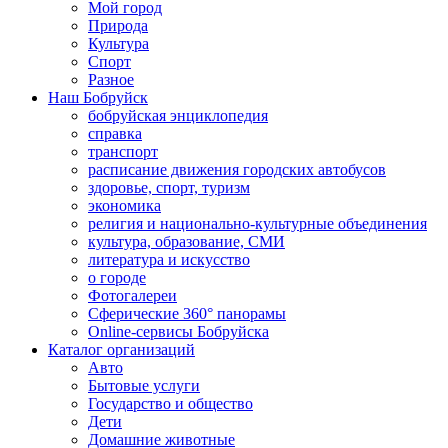
Мой город
Природа
Культура
Спорт
Разное
Наш Бобруйск
бобруйская энциклопедия
справка
транспорт
расписание движения городских автобусов
здоровье, спорт, туризм
экономика
религия и национально-культурные объединения
культура, образование, СМИ
литература и искусство
о городе
Фотогалереи
Сферические 360° панорамы
Online-сервисы Бобруйска
Каталог организаций
Авто
Бытовые услуги
Государство и общество
Дети
Домашние животные