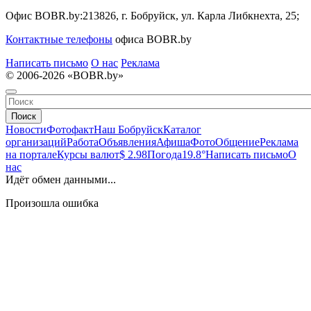
Офис BOBR.by:
213826, г. Бобруйск, ул. Карла Либкнехта, 25;
Контактные телефоны
офиса BOBR.by
Написать письмо
О нас
Реклама
© 2006-2026 «BOBR.by»
Поиск
Новости
Фотофакт
Наш Бобруйск
Каталог
организаций
Работа
Объявления
Афиша
Фото
Общение
Реклама
на портале
Курсы валют
$ 2.98
Погода
19.8°
Написать письмо
О
нас
Идёт обмен данными...
Произошла ошибка