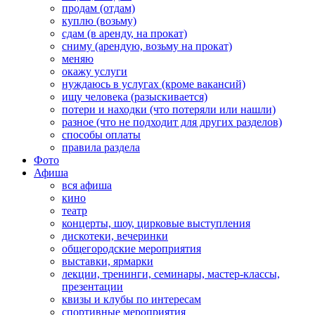
продам (отдам)
куплю (возьму)
сдам (в аренду, на прокат)
сниму (арендую, возьму на прокат)
меняю
окажу услуги
нуждаюсь в услугах (кроме вакансий)
ищу человека (разыскивается)
потери и находки (что потеряли или нашли)
разное (что не подходит для других разделов)
способы оплаты
правила раздела
Фото
Афиша
вся афиша
кино
театр
концерты, шоу, цирковые выступления
дискотеки, вечеринки
общегородские мероприятия
выставки, ярмарки
лекции, тренинги, семинары, мастер-классы,
презентации
квизы и клубы по интересам
спортивные мероприятия