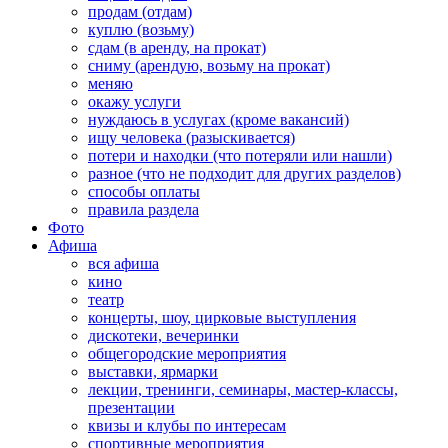
продам (отдам)
куплю (возьму)
сдам (в аренду, на прокат)
сниму (арендую, возьму на прокат)
меняю
окажу услуги
нуждаюсь в услугах (кроме вакансий)
ищу человека (разыскивается)
потери и находки (что потеряли или нашли)
разное (что не подходит для других разделов)
способы оплаты
правила раздела
Фото
Афиша
вся афиша
кино
театр
концерты, шоу, цирковые выступления
дискотеки, вечеринки
общегородские мероприятия
выставки, ярмарки
лекции, тренинги, семинары, мастер-классы,
презентации
квизы и клубы по интересам
спортивные мероприятия