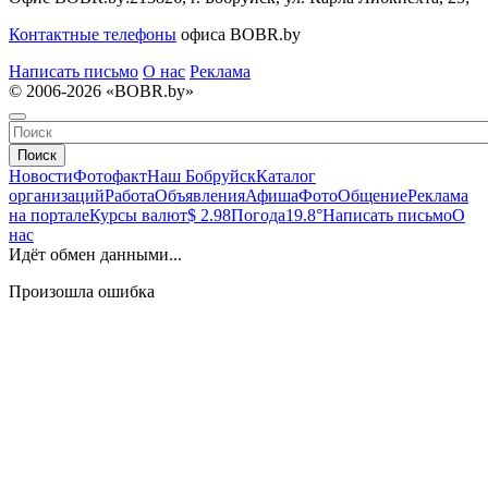
Контактные телефоны
офиса BOBR.by
Написать письмо
О нас
Реклама
© 2006-2026 «BOBR.by»
Поиск
Новости
Фотофакт
Наш Бобруйск
Каталог
организаций
Работа
Объявления
Афиша
Фото
Общение
Реклама
на портале
Курсы валют
$ 2.98
Погода
19.8°
Написать письмо
О
нас
Идёт обмен данными...
Произошла ошибка