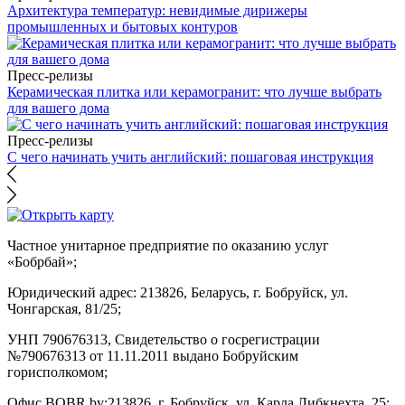
Архитектура температур: невидимые дирижеры
промышленных и бытовых контуров
Пресс-релизы
Керамическая плитка или керамогранит: что лучше выбрать
для вашего дома
Пресс-релизы
С чего начинать учить английский: пошаговая инструкция
Частное унитарное предприятие по оказанию услуг
«Бобрбай»;
Юридический адрес:
213826, Беларусь, г. Бобруйск, ул.
Чонгарская, 81/25;
УНП 790676313, Свидетельство о госрегистрации
№790676313 от 11.11.2011 выдано Бобруйским
горисполкомом;
Офис BOBR.by:
213826, г. Бобруйск, ул. Карла Либкнехта, 25;