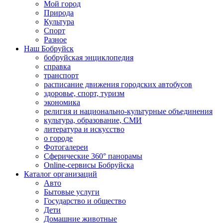
Мой город
Природа
Культура
Спорт
Разное
Наш Бобруйск
бобруйская энциклопедия
справка
транспорт
расписание движения городских автобусов
здоровье, спорт, туризм
экономика
религия и национально-культурные объединения
культура, образование, СМИ
литература и искусство
о городе
Фотогалереи
Сферические 360° панорамы
Online-сервисы Бобруйска
Каталог организаций
Авто
Бытовые услуги
Государство и общество
Дети
Домашние животные