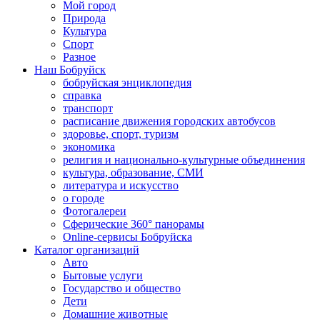
Мой город
Природа
Культура
Спорт
Разное
Наш Бобруйск
бобруйская энциклопедия
справка
транспорт
расписание движения городских автобусов
здоровье, спорт, туризм
экономика
религия и национально-культурные объединения
культура, образование, СМИ
литература и искусство
о городе
Фотогалереи
Сферические 360° панорамы
Online-сервисы Бобруйска
Каталог организаций
Авто
Бытовые услуги
Государство и общество
Дети
Домашние животные