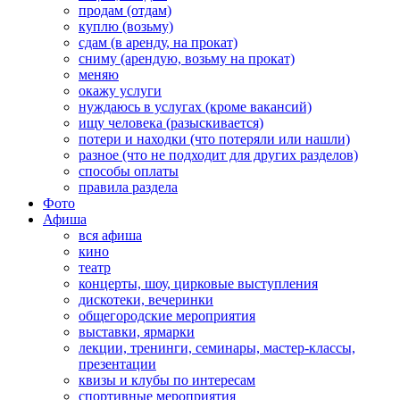
продам (отдам)
куплю (возьму)
сдам (в аренду, на прокат)
сниму (арендую, возьму на прокат)
меняю
окажу услуги
нуждаюсь в услугах (кроме вакансий)
ищу человека (разыскивается)
потери и находки (что потеряли или нашли)
разное (что не подходит для других разделов)
способы оплаты
правила раздела
Фото
Афиша
вся афиша
кино
театр
концерты, шоу, цирковые выступления
дискотеки, вечеринки
общегородские мероприятия
выставки, ярмарки
лекции, тренинги, семинары, мастер-классы,
презентации
квизы и клубы по интересам
спортивные мероприятия