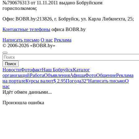
№790676313 от 11.11.2011 выдано Бобруйским
горисполкомом;
Офис BOBR.by:
213826, г. Бобруйск, ул. Карла Либкнехта, 25;
Контактные телефоны
офиса BOBR.by
Написать письмо
О нас
Реклама
© 2006-2026 «BOBR.by»
Поиск
Новости
Фотофакт
Наш Бобруйск
Каталог
организаций
Работа
Объявления
Афиша
Фото
Общение
Реклама
на портале
Курсы валют
$ 2.95
Погода
32°
Написать письмо
О
нас
Идёт обмен данными...
Произошла ошибка