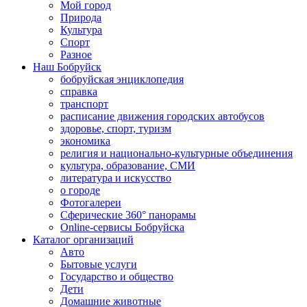
Мой город
Природа
Культура
Спорт
Разное
Наш Бобруйск
бобруйская энциклопедия
справка
транспорт
расписание движения городских автобусов
здоровье, спорт, туризм
экономика
религия и национально-культурные объединения
культура, образование, СМИ
литература и искусство
о городе
Фотогалереи
Сферические 360° панорамы
Online-сервисы Бобруйска
Каталог организаций
Авто
Бытовые услуги
Государство и общество
Дети
Домашние животные