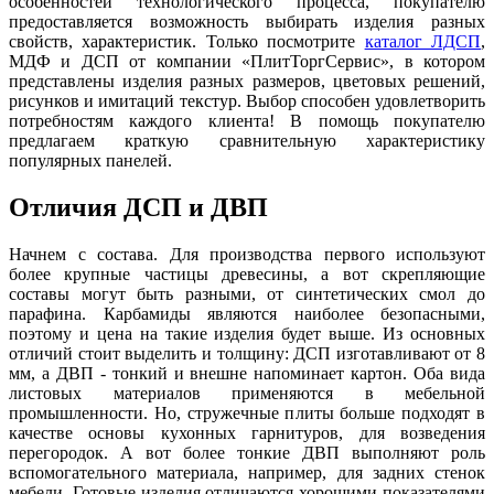
особенностей технологического процесса, покупателю
предоставляется возможность выбирать изделия разных
свойств, характеристик. Только посмотрите
каталог ЛДСП
,
МДФ и ДСП от компании «ПлитТоргСервис», в котором
представлены изделия разных размеров, цветовых решений,
рисунков и имитаций текстур. Выбор способен удовлетворить
потребностям каждого клиента! В помощь покупателю
предлагаем краткую сравнительную характеристику
популярных панелей.
Отличия ДСП и ДВП
Начнем с состава. Для производства первого используют
более крупные частицы древесины, а вот скрепляющие
составы могут быть разными, от синтетических смол до
парафина. Карбамиды являются наиболее безопасными,
поэтому и цена на такие изделия будет выше. Из основных
отличий стоит выделить и толщину: ДСП изготавливают от 8
мм, а ДВП - тонкий и внешне напоминает картон. Оба вида
листовых материалов применяются в мебельной
промышленности. Но, стружечные плиты больше подходят в
качестве основы кухонных гарнитуров, для возведения
перегородок. А вот более тонкие ДВП выполняют роль
вспомогательного материала, например, для задних стенок
мебели. Готовые изделия отличаются хорошими показателями