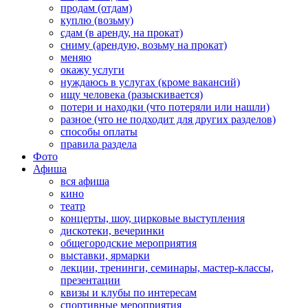
продам (отдам)
куплю (возьму)
сдам (в аренду, на прокат)
сниму (арендую, возьму на прокат)
меняю
окажу услуги
нуждаюсь в услугах (кроме вакансий)
ищу человека (разыскивается)
потери и находки (что потеряли или нашли)
разное (что не подходит для других разделов)
способы оплаты
правила раздела
Фото
Афиша
вся афиша
кино
театр
концерты, шоу, цирковые выступления
дискотеки, вечеринки
общегородские мероприятия
выставки, ярмарки
лекции, тренинги, семинары, мастер-классы,
презентации
квизы и клубы по интересам
спортивные мероприятия