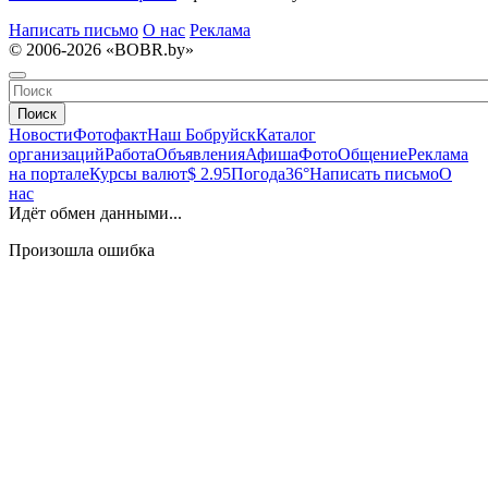
Написать письмо
О нас
Реклама
© 2006-2026 «BOBR.by»
Поиск
Новости
Фотофакт
Наш Бобруйск
Каталог
организаций
Работа
Объявления
Афиша
Фото
Общение
Реклама
на портале
Курсы валют
$ 2.95
Погода
36°
Написать письмо
О
нас
Идёт обмен данными...
Произошла ошибка