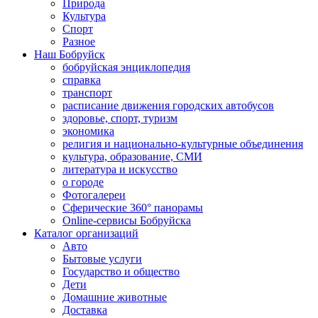
Природа
Культура
Спорт
Разное
Наш Бобруйск
бобруйская энциклопедия
справка
транспорт
расписание движения городских автобусов
здоровье, спорт, туризм
экономика
религия и национально-культурные объединения
культура, образование, СМИ
литература и искусство
о городе
Фотогалереи
Сферические 360° панорамы
Online-сервисы Бобруйска
Каталог организаций
Авто
Бытовые услуги
Государство и общество
Дети
Домашние животные
Доставка