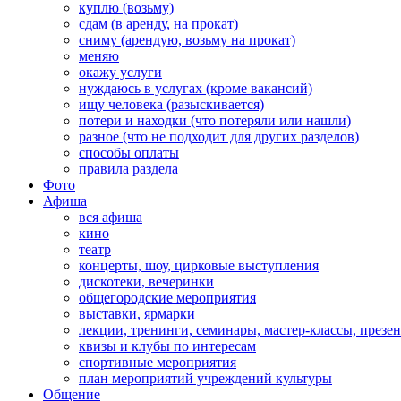
куплю (возьму)
сдам (в аренду, на прокат)
сниму (арендую, возьму на прокат)
меняю
окажу услуги
нуждаюсь в услугах (кроме вакансий)
ищу человека (разыскивается)
потери и находки (что потеряли или нашли)
разное (что не подходит для других разделов)
способы оплаты
правила раздела
Фото
Афиша
вся афиша
кино
театр
концерты, шоу, цирковые выступления
дискотеки, вечеринки
общегородские мероприятия
выставки, ярмарки
лекции, тренинги, семинары, мастер-классы, презе
квизы и клубы по интересам
спортивные мероприятия
план мероприятий учреждений культуры
Общение