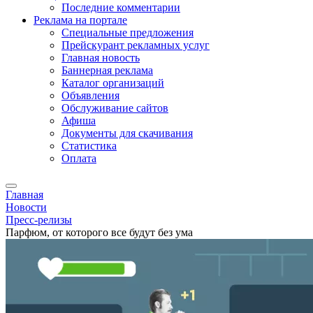
Последние комментарии
Реклама на портале
Специальные предложения
Прейскурант рекламных услуг
Главная новость
Баннерная реклама
Каталог организаций
Объявления
Обслуживание сайтов
Афиша
Документы для скачивания
Статистика
Оплата
Главная
Новости
Пресс-релизы
Парфюм, от которого все будут без ума